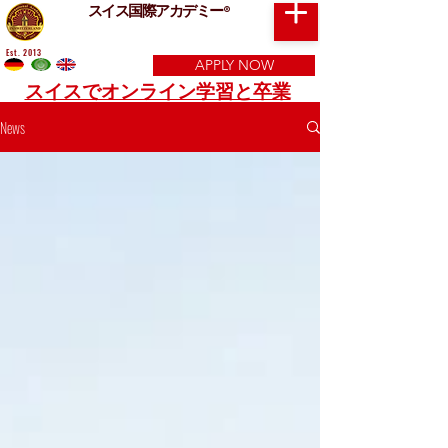
スイス国際アカデミー
®
Est. 2013
APPLY NOW
スイスでオンライン学習と卒業
News