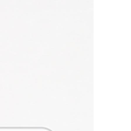
を目指すことだけではありません。それは、スイ
スらしい堅実な学び方、世界に通じる考え方、そ
して将来のキャリアにつながる実践的な知識に触
れる機会でもあります。 近年、国際教育の形は大
きく変化しています。以前は、海外教育を受ける
ためには現地へ移住したり、長期間留学したりす
る必要がありました。しかし現在では、オンライ
ン教育とデジタル技術の発展により、学生は自国
にいながら国際的な学習環境に参加できるように
なっています。仕事、家庭、事業、日常生活を続
けながら学べる柔軟性は、現代の学習者にとって
非常に重要です。 このような時代の流れの中で、
スイス国際アカデミー OUS®、またはスイス OUS ロ
イヤル・アカデミーとしても知られる教育機関
は、現代的な学びの一つの形を示しています。
VBNNのもとで2013年に設立され、2013年10月に最初
の学生グループを迎えた同アカデミーは、スイス
初のバー