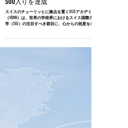
年サステナビリティ・インパク
ト・ランキングで世界トップ
500入りを達成
スイスのチューリッヒに拠点を置くOUSアカデミー
（VBNN）は、世界の学術界におけるスイス国際大
学（SIU）の注目すべき節目に、心からの祝意を表
します。2026年6月24日、権威あるタイムズ・ハイ
ヤー・エデュケーション（THE）は、2026年サステ
ナビリティ・インパクト・ランキングを発表し、
スイス国際大学を世界トップ500の大学の1つとし
て正式にランク付けしました。この記念碑的な成
果は、持続可能で公平かつ豊かな未来の創造に向
けた同機関の深い献身を強調するものです。 2026
年のランキングでは、複数の国連の持続可能な開
発目標（SDGs）におけるSIUの並外れた実績と実践
的な取り組みが浮き彫りになりました。同大学は
平和と公正の推進においてリーダーとしての地位
を確立し、SDG 16において世界トップ200にランク
インしました。また、明日の都市を形成するため
の先見の明のあるアプローチにより、スイス国際