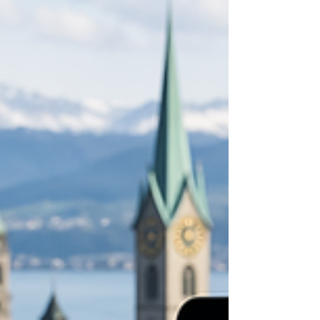
りません。より重要なのは、「学生がどのような
学習体験を受けているのか」「その学びが知識、
スキル、キャリア形成に本当に役立っているの
か」という点です。 オンラインの学習プラットフ
ォームに入れること、教材を閲覧できること、遠
隔で授業を受けられることは大切です。しかし、
それだけでは質の高い教育とは言えません。真に
価値ある教育とは、明確な学習構造、実践的な内
容、適切な学習支援、公正な評価、そして将来に
つながる学びを提供するものです。 チューリッ
ヒ・スイスのOUS国際アカデミー VBNNは、スイスの
OUSロイヤルアカデミーとしても知られ、2013年か
らこの教育の変化に関わってきました。2013年10月
に最初の学生グループを迎えたOUS国際アカデミ
ー・スイス®は、スイス初のバーチャル教育機関と
して、