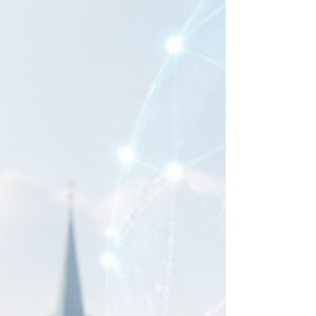
を育てる機会でもあります。 その中で、学生アル
バイト、インターンシップ、または卒業後の初期
キャリアを考える際に大きな意味を持つのが「語
学力」です。スイスでは、学歴や専門知識だけで
なく、どの言語でコミュニケーションできるか
が、仕事の選択肢を広げる重要な要素になりま
す。 スイスは多言語社会である スイスには、ドイ
ツ語、フランス語、イタリア語、ロマンシュ語と
いう4つの公用語があります。さらに、英語も国際
企業、観光、ホテル、教育、金融、テクノロジ
ー、オンライン業務などで広く使われています。
チューリッヒをはじめとするドイツ語圏の地域で
は、ドイツ語が非常に重要です。小売、飲食、ホ
テル、受付、事務補助、物流、カスタマーサービ
スなど、多くの学生向けの仕事では、少なくとも
基本的なドイツ語での会話力が求められることが
あります。完璧な流暢さが必要でな