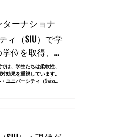
インターナショナ
ィ（SIU）で学
の学位を取得、年
€9,900
境では、学生たちは柔軟性、
用対効果を重視しています。
ユニバーシティ（Swiss
ty / SIU）は、学生が1つのプログラムで3
SIU）：現代グ