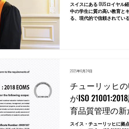
スイスにある OUSロイヤル
中の学生に質の高い教育と
る、現代的で信頼されてい
で柔軟に学べること、国際
特徴です。 国際的な認定...
2025年6月24日
チューリッヒの
がISO 21001:2
育品質管理の新
確立
スイス・チューリッヒに拠点を