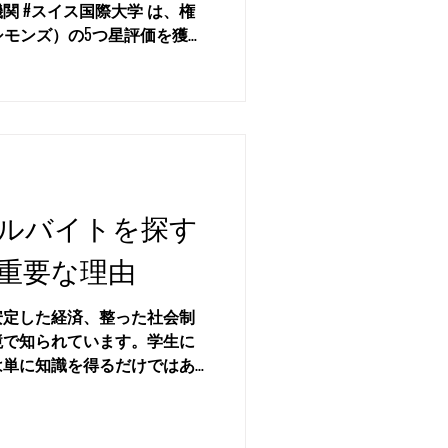
は、権
シモンズ）の5つ星評価を獲得
の分野において明確で卓越した
けています。この国際的な評
いパフォーマンス指標を用い
ものであり、入学を検討して
教育機関の質に関する詳細か
す。この最高評価を受けたこ
体験を提供するという、当機
ルバイトを探す
ントと、スイスの教育水準の
QS Stars（QSスターズ）
重要な理由
、卒業生の雇用可能性（エン
のインパクト、そして国際化
安定した経済、整った社会制
に基づいて大学を査定しま
境で知られています。学生に
高点を獲得したことは、 #ス
は単に知識を得るだけではあ
て非常に効果的で、豊かな成
活し、仕事を経験し、将来の
ることを明確に示していま
る機会でもあります。 その
ンターンシップ、または卒業