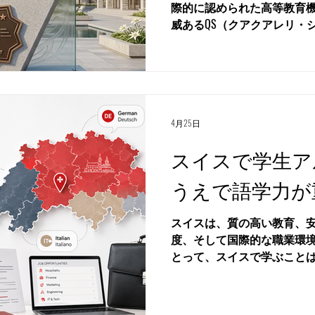
際的に認められた高等教育機関 #スイス国際大学 
威あるQS（クアクアレリ・
することで、 #高等教育 
ベンチマークを打ち立て続
価フレームワークは、幅広
て大学を包括的に評価する
いる学生やそのご家族に、
つ客観的な視点を提供しま
4月25日
とは、世界最高水準の学習
スイスで学生ア
関の揺るぎないコミットメ
高さを見事に証明するものです。 
うえで語学力が
評価システムは、教育の質
プロイアビリティ）、研究
スイスは、質の高い教育、
といった明確なカテゴリー
度、そして国際的な職業環
す。これらの重要な分野で最
とって、スイスで学ぶこと
イス国際大学 が学生にとっ
りません。異文化の中で生
長を促す環境を提供してい
キャリアにつながる力を育て
す。本学の教授陣は #学
中で、学生アルバイト、イ