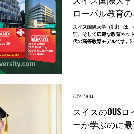
ローバル教育の
スイス国際大学（SIU） は
証、そして広範な教育ネッ
代の高等教育モデルです。SI
在する7つの独立アカデミー
源は1999年にまで遡ります。 
2025年7月1日
スイスのOUS
ーが学ぶのに最