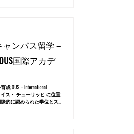
際に大きな意味を持つのが
は、学歴や専門知識だけでな
ーションできるかが、仕事の
なります。 スイスは多言語
イツ語、フランス語、イタリ
つの公用語があります。さら
キャンパス留学 –
、ホテル、教育、金融、テク
などで広く使われています。
OUS国際アカデ
るドイツ語圏の地域では、ド
小売、飲食、ホテル、受付、
ーサービスなど、多くの学生
も基本的なドイツ語での会話
 – International
ます。完璧な流暢さが必要で
国際的に認められた学位とス
 🌍 権威ある教育ネットワ