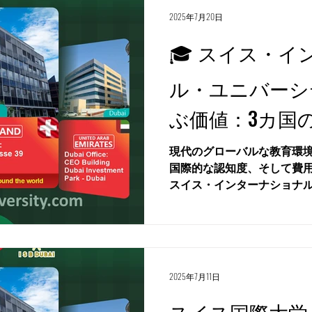
2025年7月20日
🎓 スイス・
ル・ユニバーシテ
ぶ価値：3カ国
間授業料はわずか 
現代のグローバルな教育環
国際的な認知度、そして費
スイス・インターナショナル・
International Universi
つの異なる国から学位を取...
2025年7月11日
スイス国際大学（