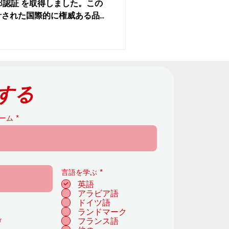
:2018認証 を取得しました。この
計された国際的に権威ある品
カデミーが学習者中心の教育と
り組みを再確認し...
する
ーム
必
言語を学ぶ
*
須
英語
項
アラビア語
目
ドイツ語
ランドマーク
r
フランス語