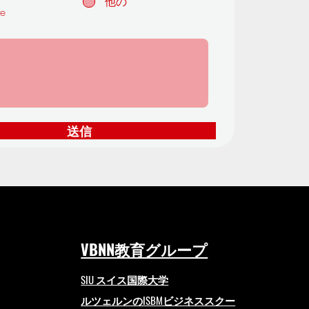
他の
te
送信
VBNN教育グループ
SIU スイス国際大学
ルツェルンのISBMビジネススクー