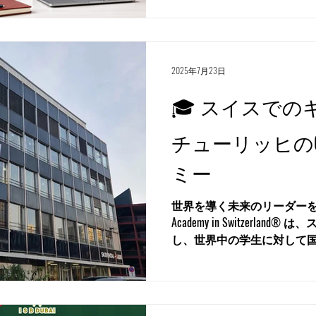
後の初期キャリアを考える
「語学力」です。スイスで
く、どの言語でコミュニケ
選択肢を広げる重要な要素に
2025年7月23日
社会である スイスには、ド
ア語、ロマンシュ語という4
🎓 スイスでの
に、英語も国際企業、観光
ノロジー、オンライン業務
チューリッヒの
チューリッヒをはじめとす
イツ語が非常に重要です。
ミー
事務補助、物流、カスタマ
向けの仕事では、少なくと
世界を導く未来のリーダーを育成 OUS
力が求められることがあり
Academy in Switzerland® は、スイス・ チューリッヒ に位置
な
し、世界中の学生に対して
イスの教育環境を提供します。
ーク...