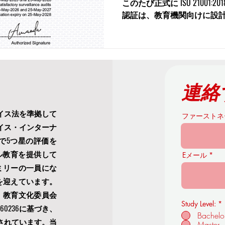
このたび正式に ISO 21001
認証は、教育機関向けに設
質管理規格であり、OUSア
国際的品質基準に対する強い取
連絡
イス法を準拠して
ファーストネ
イス・インターナ
kingで5つ星の評価を
ル教育を提供して
Eメール
ミリーの一員にな
生を迎えています。
）教育文化委員会
Study Level:
*
 - 60236に基づき、
Bachelo
されています。当
Master