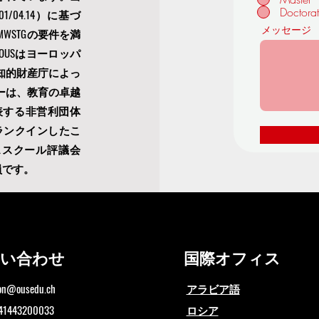
Doctora
04.14）に基づ
メッセージ
」- MWSTGの要件を満
USはヨーロッパ
知的財産庁によっ
ーは、教育の卓越
表する非営利団体
ランクインしたこ
ススクール評議会
員です。
問い合わせ
国際オフィス
ion@ousedu.ch
アラビア語
41443200033
ロシア