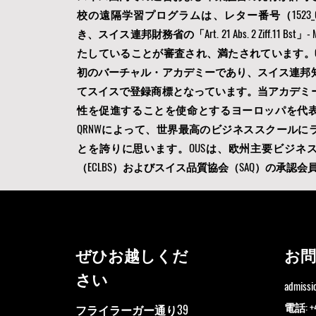
校の遠隔学習プログラムは、レター番号（1523_01/
き、スイス連邦財務省の「Art. 21 Abs. 2 Ziff.11 Bst
たしていることが審査され、満たされています。O
初のバーチャル・アカデミーであり、スイス連邦
てスイスで登録商標となっています。当アカデミ
性を促進することを使命とするヨーロッパを代
QRNWによって、
世界最高のビジネススクールに
とを誇りに思います。OUSは
、欧州主要ビジネ
（ECLBS）
およびスイス品質協会（SAQ）の承認会
ぜひお越しくだ
お
さい
admiss
電話: +
フライラーガー通り39