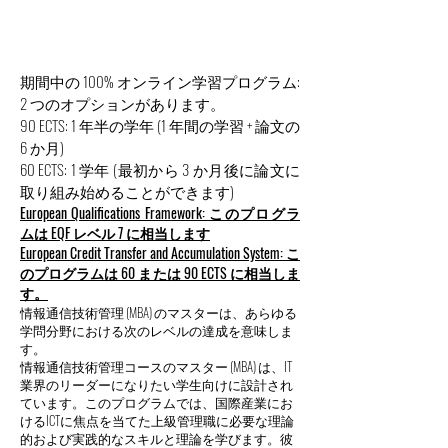
期間中の 100% オンライン学習プログラム:
2 つのオプションがあります。
90 ECTS: 1 年半の学年 (1 年間の学習 + 論文の
6 か月)
60 ECTS: 1 学年 (最初から 3 か月後に論文に
取り組み始めることができます)
European Qualifications Framework: このプログラ
ムは EQF レベル 7 に相当します
European Credit Transfer and Accumulation System: こ
のプログラムは 60 または 90 ECTS に相当しま
す。
情報通信技術管理 (MBA) のマスターは、あらゆる
学問分野における次のレベルの達成を意味しま
す。
情報通信技術管理コースのマスター (MBA) は、IT
業界のリーダーになりたい学生向けに設計され
ています。このプログラムでは、国際産業にお
けるICTに焦点を当てた上級管理職に必要な理論
的および実践的なスキルと理論を学びます。彼