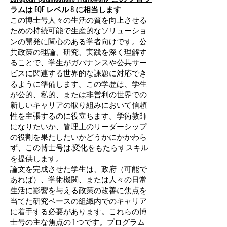
ラムは EQF レベル 8 に相当します
この博士号人々の生活の質を向上させる
ための持続可能で生産的なソリューショ
ンの開発に関心のある学者向けです。公
共政策の理論、研究、実践を深く理解す
ることで、学生がガバナンスや公共サー
ビスに関連する世界的な課題に対応でき
るように準備します。この学歴は、学生
が公的、私的、または非営利の世界での
新しいキャリアの取り組みにおいて信頼
性を主張するのに役立ちます。学術教師
になりたいか、管理上のリーダーシップ
の役割を果たしたいかどうかにかかわら
ず、この博士号は.変化をもたらすスキル
を提供します。
論文を完成させた学生は、政府（可能で
あれば）、学術機関、または人々の日常
生活に影響を与える政策の改善に焦点を
当てた研究ベースの組織内でのキャリア
に着手する必要があります。これらの博
士号の主な焦点の 1 つです。プログラム