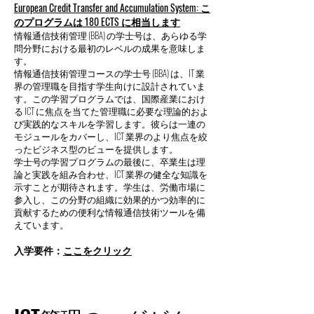
European Credit Transfer and Accumulation System: こ
のプログラムは 180 ECTS に相当します
情報通信技術管理 (BBA) の学士号は、あらゆる学
問分野における最初のレベルの成果を意味しま
す。
情報通信技術管理コースの学士号 (BBA) は、IT 業
界の管理職を目指す学生向けに設計されていま
す。この学習プログラムでは、国際産業におけ
る ICT に焦点を当てた管理職に必要な理論的およ
び実践的なスキルを学習します。彼らは一連の
モジュールをカバーし、ICT 業界のより焦点を絞
ったビジネス型のビューを提供します。
学士号の学習プログラムの最後に、卒業生は理
論と実践を組み合わせ、ICT 業界の健全な知識を
示すことが期待されます。学生は、労働市場に
参入し、この分野の組織に効果的かつ効率的に
貢献するための便利な情報通信技術ツールを備
えています。
入学要件：
ここをクリック