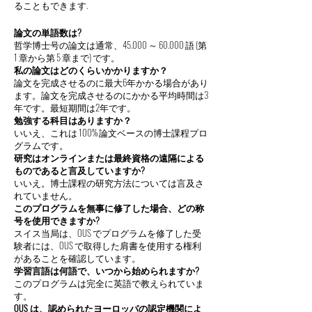
ることもできます.
論文の単語数は?
哲学博士号の論文は通常、45.000 ～ 60.000 語 (第
1 章から第 5 章まで) です。
私の論文はどのくらいかかりますか？
論文を完成させるのに最大6年かかる場合があり
ます。論文を完成させるのにかかる平均時間は3
年です。最短期間は2年です。
勉強する科目はありますか？
いいえ、これは 100% 論文ベースの博士課程プロ
グラムです。
研究はオンラインまたは最終資格の遠隔による
ものであると言及していますか?
いいえ。博士課程の研究方法については言及さ
れていません。
このプログラムを無事に修了した場合、どの称
号を使用できますか?
スイス当局は、OUS でプログラムを修了した受
験者には、OUS で取得した肩書を使用する権利
があることを確認しています。
学習言語は何語で、いつから始められますか?
このプログラムは完全に英語で教えられていま
す。
OUS は、認められたヨーロッパの認定機関によ