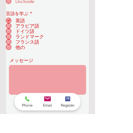
Doctorate
必
言語を学ぶ
*
須
英語
項
アラビア語
目
ドイツ語
チューリッヒ - スイ
ランドマーク
ス
フランス語
他の
メッセージ
送信
Phone
Email
Register