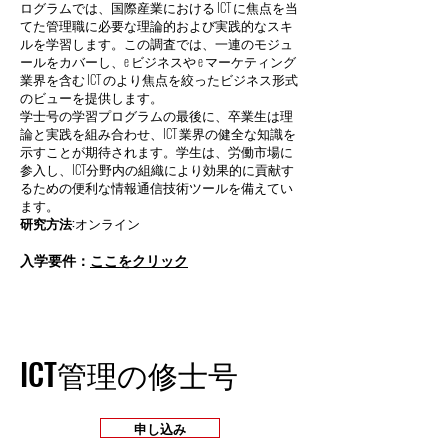
ログラムでは、国際産業における ICT に焦点を当
てた管理職に必要な理論的および実践的なスキ
ルを学習します。この調査では、一連のモジュ
ールをカバーし、e ビジネスや e マーケティング
業界を含む ICT のより焦点を絞ったビジネス形式
のビューを提供します。
学士号の学習プログラムの最後に、卒業生は理
論と実践を組み合わせ、ICT 業界の健全な知識を
示すことが期待されます。学生は、労働市場に
参入し、ICT分野内の組織により効果的に貢献す
るための便利な情報通信技術ツールを備えてい
ます。
研究方法:
オンライン
入学要件：
ここをクリック
ICT管理の修士号
申し込み