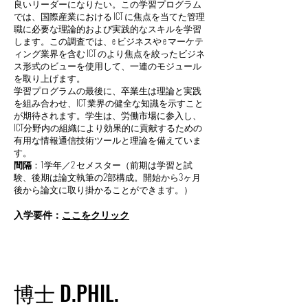
良いリーダーになりたい。この学習プログラム
では、国際産業における ICT に焦点を当てた管理
職に必要な理論的および実践的なスキルを学習
します。この調査では、e ビジネスや e マーケテ
ィング業界を含む ICT のより焦点を絞ったビジネ
ス形式のビューを使用して、一連のモジュール
を取り上げます。
学習プログラムの最後に、卒業生は理論と実践
を組み合わせ、ICT 業界の健全な知識を示すこと
が期待されます。学生は、労働市場に参入し、
ICT分野内の組織により効果的に貢献するための
有用な情報通信技術ツールと理論を備えていま
す。
間隔
：1学年／
2
セメスター（前期は学習と試
験、後期は論文執筆の2部構成。開始から3ヶ月
後から論文に取り掛かることができます。）
入学要件：
ここをクリック
博士 D.PHIL.