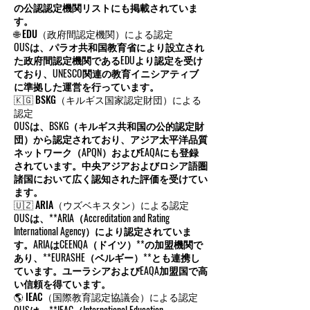
の公認認定機関リストにも掲載されていま
す。
🌐 EDU（政府間認定機関）による認定
OUSは、パラオ共和国教育省により設立され
た政府間認定機関であるEDUより認定を受け
ており、UNESCO関連の教育イニシアティブ
に準拠した運営を行っています。
🇰🇬 BSKG（キルギス国家認定財団）による
認定
OUSは、BSKG（キルギス共和国の公的認定財
団）から認定されており、アジア太平洋品質
ネットワーク（APQN）およびEAQAにも登録
されています。中央アジアおよびロシア語圏
諸国において広く認知された評価を受けてい
ます。
🇺🇿 ARIA（ウズベキスタン）による認定
OUSは、**ARIA（Accreditation and Rating
International Agency）により認定されていま
す。ARIAはCEENQA（ドイツ）**の加盟機関で
あり、**EURASHE（ベルギー）**とも連携し
ています。ユーラシアおよびEAQA加盟国で高
い信頼を得ています。
🌎 IEAC（国際教育認定協議会）による認定
OUSは、**IEAC（International Education