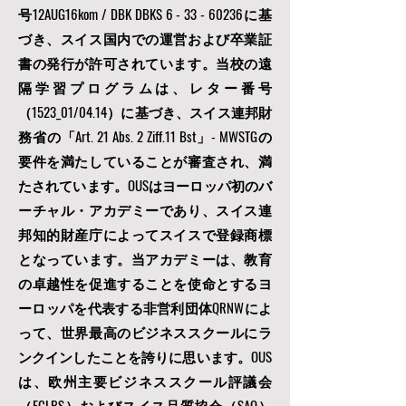
号12AUG16kom / DBK DBKS
6 - 33 - 60236
に基
づき、スイス国内での運営および卒業証
書の発行が許可されています。当校の遠
隔学習プログラムは、レター番号
（1523_01/04.14）に基づき、スイス連邦財
務省の「Art. 21 Abs. 2 Ziff.11 Bst」- MWSTGの
要件を満たしていることが審査され、満
たされています。OUSはヨーロッパ初のバ
ーチャル・アカデミーであり、スイス連
邦知的財産庁によってスイスで登録商標
となっています。当アカデミーは、教育
の卓越性を促進することを使命とするヨ
ーロッパを代表する非営利団体
QRNWによ
って、
世界最高のビジネススクールにラ
ンクインしたことを誇りに思います。OUS
は
、欧州主要ビジネススクール評議会
（ECLBS）
およびスイス品質協会（SAQ）