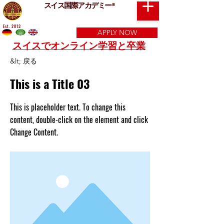
スイス国際アカデミー
®
Est. 2013
APPLY NOW
スイスでオンライン学習と卒業
&lt; 戻る
This is a Title 03
This is placeholder text. To change this
content, double-click on the element and click
Change Content.