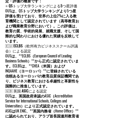
定・評価の概要です：
⭐ QSトップ大学ランキングによる5つ星評価
OUSは、QSトップ大学ランキングより5つ星
評価を受けており、世界の上位2%に入る教
育機関として認定されています（高等教育お
よび職業教育分野において）。この評価は、
教育の質、学術的発展、就職支援、そして国
際的な関わりにおける優れた実績を反映して
います。
🇪🇺 ECLBS（欧州有力ビジネススクール評議
会）による認定
OUSは、**ECLBS（European Council of Leading
Business Schools）**から正式に認定されていま
す。ECLBSは、**CHEA（米国）および
INQAAHE（ヨーロッパ）**に登録されている
信頼あるヨーロッパの教育品質保証機関であ
り、ビジネス教育における卓越性と革新性を
国際的に推進しています。
🇬🇧 英国 ASICによる認定
OUSは、英国政府承認のASIC（Accreditation
Service for International Schools, Colleges and
Universities）により正式認定されています。
ASICはUK ENIC、**英国内務省（Home Office）**
に認められており、アラブ首長国連邦教育省