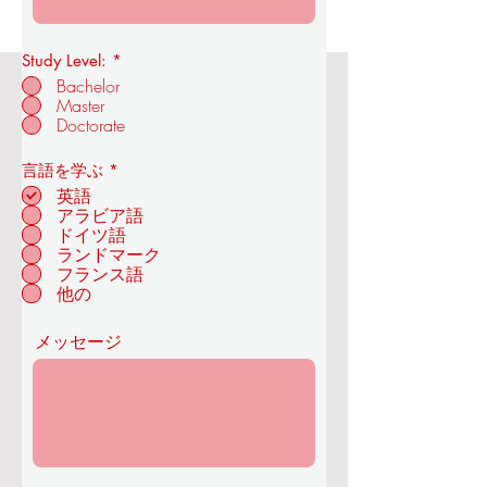
Study Level:
*
Bachelor
Master
OUS王立経済技術アカデミー
Doctorate
必
言語を学ぶ
*
須
英語
項
アラビア語
目
ドイツ語
チューリッヒ - スイ
ランドマーク
ス
フランス語
他の
メッセージ