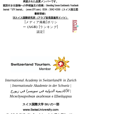
承認された品質メンバーです。
査読付き出版物への学術論文の投稿：Unveiling Seven Continents Yearbook
Journal「U7Y Journal」（www.U7Y.com）ISSN：3042-4399（スイス国立図
書館登録）
SIIスイス国際研究所（アラブ首長国連邦ドバイ）
|
メディア掲載
|
ポリシ
ー (AGB)
|
ランキング
|
認定
|
International Academy in Switzerland® in Zurich
| Internationale Akademie in der Schweiz |
الأكاديمية الدولية في سويسرا في زيورخ |
Международная академия в Швейцарии
スイス国際大学 SIU の一部
www.SwissUniversity.com