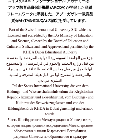
スイスの OUS インターナショナル アカデミーは、
アラブ教育品質保証機構 (AROQA) が開発した品質
フレームワークに準拠した、アブ・ガザレー教育品
質保証 (TAG-EDUQA) の認定を受けています。
Part of the Swiss International University SIU which is
Licensed and accredited by the KG Ministry of Education
and Science, allowed by the Board of Education and
Culture in Switzerland, and Approved and permitted by the
KHDA Dubai Educational Authority
جزء من الجامعة السويسرية الدولية، المرخصة والمعتمدة
من قبل وزارة التعليم والعلوم في قرغيزستان، والمسموح
لها بالعمل من قبل مجلس التعليم والثقافة في سويسرا،
والمرخصة والمصرح لها من قبل هيئة المعرفة والتنمية
البشرية في دبي
Teil der Swiss International University, die von dem
Bildungs- und Wissenschaftsministerium der Kirgisischen
Republik lizenziert und akkreditiert ist, vom Bildungs- und
Kulturrat der Schweiz zugelassen und von der
Bildungsbehörde KHDA in Dubai genehmigt und erlaubt
wurde.
Часть Швейцарского Международного Университета,
который лицензирован и аккредитован Министерством
образования и науки Кыргызской Республики,
разрешен Советом по образованию и культуре