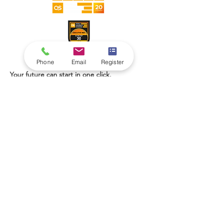
Phone
Email
Register
Your future can start in one click.
Explore thousands of study programs
offered within the VBNN Group across 9
international cities. Find the program that
fits your goals, your language, and your
future.
Discover all programs
here:
https://executive.swissuniversity.com/
VBNN Smart Education Group©
A name registered with the Swiss Federal
Institute of Intellectual Property under No.
845306 (Nice Classification: 9, 41, 42.).
VBNN FZE LLC. A Smart Education