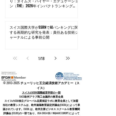
り：タイムズ・ハイヤー・エデュケーショ
ン（THE）2026年インパクトランキングの
イノベーション分野で世界トップ500にラ
ンクイン
スイス国際大学がSSRNでAIバンキングに関
する画期的な研究を発表：責任ある技術ジ
ャーナルによる事前公開
1
/
18
©
2013-2025
チューリッヒ王立経済技術アカデミー（ス
イス）
スイスのISBM国際経営学部の一部
EACC欧州アラブ商工会議所の教育会員
スイスの
GQA独立グローバル品質保証ラボに教育会員として加盟
当社の教育システムは
、欧州遠隔教育認定評議会
(EUCDL)
によって承
認されています。EUCDL は、
欧州主要ビジネス スクール & 教育機関
評議会 (ECLBS)
の一部であり、USA CHEA IQG / INQAAHE EUROPE によって