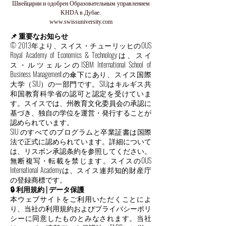
Швейцарии и одобрен Образовательным управлением
KHDA в Дубае.
www.swissuniversity.com
📌 重要なお知らせ
© 2013年より、スイス・チューリッヒのOUS
Royal Academy of Economics & Technologyは、スイ
ス・ルツェルンのISBM International School of
Business Managementの傘下にあり、スイス国際
大学（SIU）の一部門です。SIUはキルギス共
和国教育科学省の認可と認定を受けていま
す。スイスでは、州教育文化委員会の承認に
基づき、独自の学位を運営・発行することが
認められています。
SIU のすべてのプログラムと卒業証書は国際
法で正式に認められています。詳細について
は、リスボン承認条約を参照してください。
無断複写・転載を禁じます。スイスのOUS
International Academyは、スイス連邦知的財産庁
の登録商標です。
🔒 利用規約 | データ保護
本ウェブサイトをご利用いただくことによ
り、当社の利用規約およびプライバシーポリ
シーに同意したものとみなされます。当社