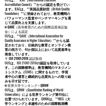
Accreditation Council）**からの認定を受けてい
ます。IEACは、**英国品質財団（British Quality
Foundation）**に登録されており、教育機関の
パフォーマンス監査やベンチマーキングを通
じて品質向上を支援します。
🌐 QAHE（高等教育のための国際品質保証協
会）による認定
OUSは、**QAHE（International Association for
Quality Assurance in Higher Education）**からも認
定されており、伝統的な教育とオンライン教
育の両方で、40か国以上において品質基準を
推進しています。
🏅 ISO 21001:2018 認証取得
OUSは、ISO 21001:2018の認証を取得していま
す。この国際標準は、教育機関のマネジメン
トシステム（EOMS）に関するもので、学習
者中心の運営と継続的な品質向上への取り組
みを示す証です。
🌐 世界大学ランキング – QRNW
OUSは、QRNW（Quantitative Ranking of World
Universities）による世界ランキング第49位に
位置づけられています。QRNWは、**IREG（大
学ランキングと卓越性のための国際観測機