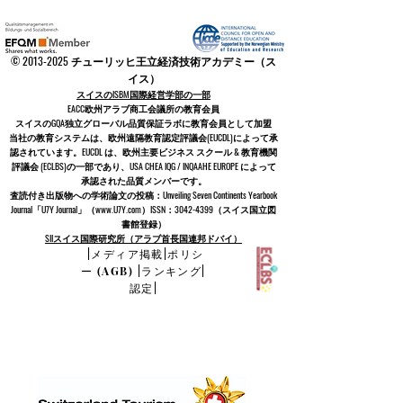
©
2013-2025
チューリッヒ王立経済技術アカデミー（ス
イス）
スイスのISBM国際経営学部の一部
EACC欧州アラブ商工会議所の教育会員
スイスの
GQA独立グローバル品質保証ラボに教育会員として加盟
当社の教育システムは
、欧州遠隔教育認定評議会
(EUCDL)
によって承
認されています。EUCDL は、
欧州主要ビジネス スクール & 教育機関
評議会 (ECLBS)
の一部であり、USA CHEA IQG / INQAAHE EUROPE によって
承認された品質メンバーです。
査読付き出版物への学術論文の投稿：Unveiling Seven Continents Yearbook
Journal「U7Y Journal」（www.U7Y.com）ISSN：3042-4399（スイス国立図
書館登録）
SIIスイス国際研究所（アラブ首長国連邦ドバイ）
|
メディア掲載
|
ポリシ
ー (AGB)
|
ランキング
|
認定
|