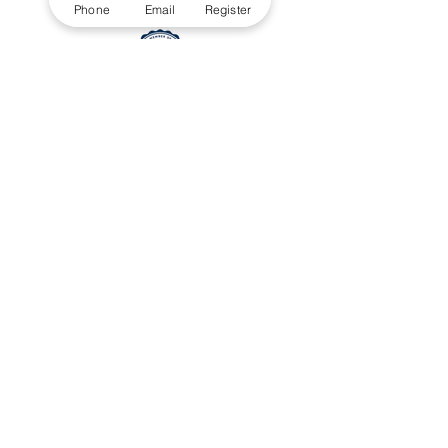
Phone
Email
Register
affiliated with
Swiss International University SIU
Global Rankings and International Recognition
Your future can start in one click.
Explore thousands of study programs
offered within the VBNN Group across 9
international cities. Find the program that
fits your goals, your language, and your