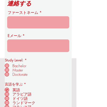
連絡する
ファーストネーム
Eメール
Study Level:
*
Bachelor
Master
OUS王立経済技術アカデミー
Doctorate
必
言語を学ぶ
*
須
英語
項
アラビア語
目
ドイツ語
チューリッヒ - スイ
ランドマーク
ス