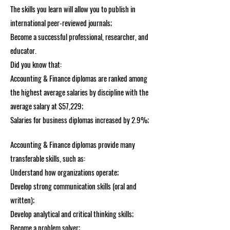
The skills you learn will allow you to publish in
international peer-reviewed journals;
Become a successful professional, researcher, and
educator.
Did you know that:
Accounting & Finance diplomas are ranked among
the highest average salaries by discipline with the
average salary at $57,229;
Salaries for business diplomas increased by 2.9%;
Accounting & Finance diplomas provide many
transferable skills, such as:
Understand how organizations operate;
Develop strong communication skills (oral and
written);
Develop analytical and critical thinking skills;
Become a problem solver;