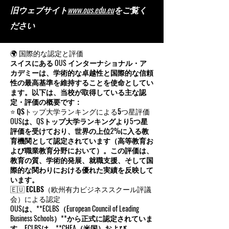
旧ウェブサイト
www.ous.edu.eu
をご覧く
ださい
🌍 国際的な認定と評価
スイスにある OUS インターナショナル・ア
カデミーは、学術的な卓越性と国際的な信頼
性の最高基準を維持することを使命としてい
ます。以下は、当校が取得している主な認
定・評価の概要です：
⭐ QSトップ大学ランキングによる5つ星評価
OUSは、QSトップ大学ランキングより5つ星
評価を受けており、世界の上位2%に入る教
育機関として認定されています（高等教育お
よび職業教育分野において）。この評価は、
教育の質、学術的発展、就職支援、そして国
際的な関わりにおける優れた実績を反映して
います。
🇪🇺 ECLBS（欧州有力ビジネススクール評議
会）による認定
OUSは、**ECLBS（European Council of Leading
Business Schools）**から正式に認定されていま
す。ECLBSは、**CHEA（米国）および