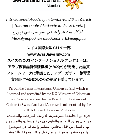
International Academy in Switzerland® in Zurich
| Internationale Akademie in der Schweiz |
الأكاديمية الدولية في سويسرا في زيورخ |
Международная академия в Швейцарии
スイス国際大学 SIU の一部
www.SwissUniversity.com
スイスの OUS インターナショナル アカデミーは、
アラブ教育品質保証機構 (AROQA) が開発した品質
フレームワークに準拠した、アブ・ガザレー教育品
質保証 (TAG-EDUQA) の認定を受けています。
Part of the Swiss International University SIU which is
Licensed and accredited by the KG Ministry of Education
and Science, allowed by the Board of Education and
Culture in Switzerland, and Approved and permitted by the
KHDA Dubai Educational Authority
جزء من الجامعة السويسرية الدولية، المرخصة والمعتمدة
من قبل وزارة التعليم والعلوم في قرغيزستان، والمسموح
لها بالعمل من قبل مجلس التعليم والثقافة في سويسرا،
والمرخصة والمصرح لها من قبل هيئة المعرفة والتنمية