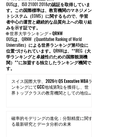
OUSは、ISO 21001:2018の認証を取得していま
す。この国際標準は、教育機関のマネジメン
トシステム（EOMS）に関するもので、学習
者中心の運営と継続的な品質向上への取り組
みを示す証です。
🌐 世界大学ランキング – QRNW
OUSは、QRNW（Quantitative Ranking of World
Universities）による世界ランキング第49位に
位置づけられています。QRNWは、**IREG（大
学ランキングと卓越性のための国際観測機
関）**に加盟する独立したランキング機関で
す。
スイス国際大学、2026年QS Executive MBAラ
ンキングにてGCC地域第1位を獲得し、世
界トップクラスの教育機関としての地位を
確立
確率的モデリングの進化：分類精度に関す
る最新研究とデータ分析の未来