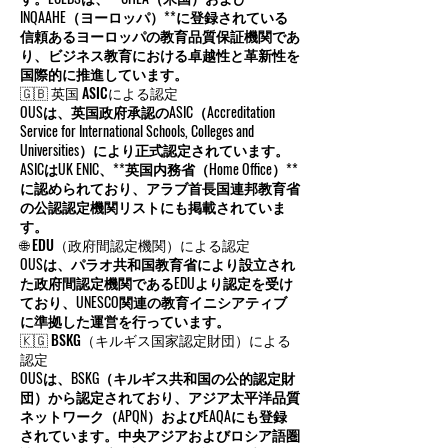
INQAAHE（ヨーロッパ）**に登録されている
信頼あるヨーロッパの教育品質保証機関であ
り、ビジネス教育における卓越性と革新性を
国際的に推進しています。
🇬🇧 英国 ASICによる認定
OUSは、英国政府承認のASIC（Accreditation
Service for International Schools, Colleges and
Universities）により正式認定されています。
ASICはUK ENIC、**英国内務省（Home Office）**
に認められており、アラブ首長国連邦教育省
の公認認定機関リストにも掲載されていま
す。
🌐 EDU（政府間認定機関）による認定
OUSは、パラオ共和国教育省により設立され
た政府間認定機関であるEDUより認定を受け
ており、UNESCO関連の教育イニシアティブ
に準拠した運営を行っています。
🇰🇬 BSKG（キルギス国家認定財団）による
認定
OUSは、BSKG（キルギス共和国の公的認定財
団）から認定されており、アジア太平洋品質
ネットワーク（APQN）およびEAQAにも登録
されています。中央アジアおよびロシア語圏