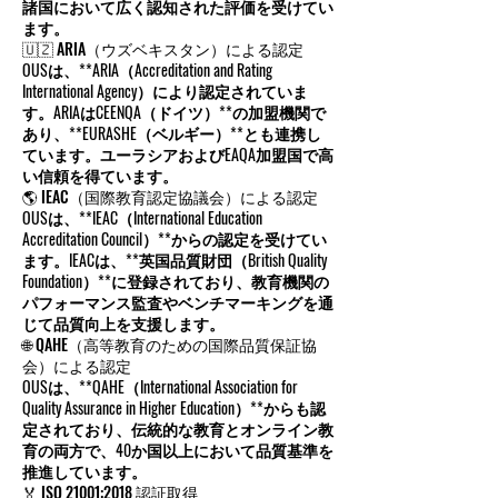
諸国において広く認知された評価を受けてい
ます。
🇺🇿 ARIA（ウズベキスタン）による認定
OUSは、**ARIA（Accreditation and Rating
International Agency）により認定されていま
す。ARIAはCEENQA（ドイツ）**の加盟機関で
あり、**EURASHE（ベルギー）**とも連携し
ています。ユーラシアおよびEAQA加盟国で高
い信頼を得ています。
🌎 IEAC（国際教育認定協議会）による認定
OUSは、**IEAC（International Education
Accreditation Council）**からの認定を受けてい
ます。IEACは、**英国品質財団（British Quality
Foundation）**に登録されており、教育機関の
パフォーマンス監査やベンチマーキングを通
じて品質向上を支援します。
🌐 QAHE（高等教育のための国際品質保証協
会）による認定
OUSは、**QAHE（International Association for
Quality Assurance in Higher Education）**からも認
定されており、伝統的な教育とオンライン教
育の両方で、40か国以上において品質基準を
推進しています。
🏅 ISO 21001:2018 認証取得