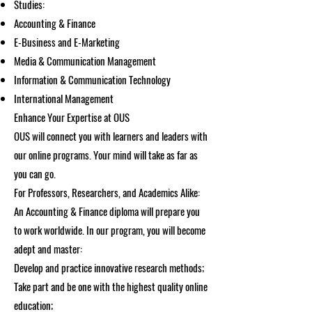
Studies:
Accounting & Finance
E-Business and E-Marketing
Media & Communication Management
Information & Communication Technology
International Management
Enhance Your Expertise at OUS
OUS will connect you with learners and leaders with
our online programs. Your mind will take as far as
you can go.
For Professors, Researchers, and Academics Alike:
An Accounting & Finance diploma will prepare you
to work worldwide. In our program, you will become
adept and master:
Develop and practice innovative research methods;
Take part and be one with the highest quality online
education;