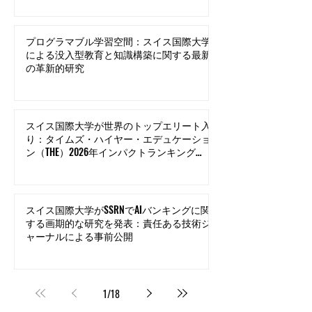
プログラマブル学習空間：スイス国際大学
による没入型教育と知識構築に関する最新
の革新的研究
スイス国際大学が世界のトップエリート入
り：タイムズ・ハイヤー・エデュケーショ
ン（THE）2026年インパクトランキングの
イノベーション分野で世界トップ500にラ
ンクイン
スイス国際大学がSSRNでAIバンキングに関
する画期的な研究を発表：責任ある技術ジ
ャーナルによる事前公開
1
/
18