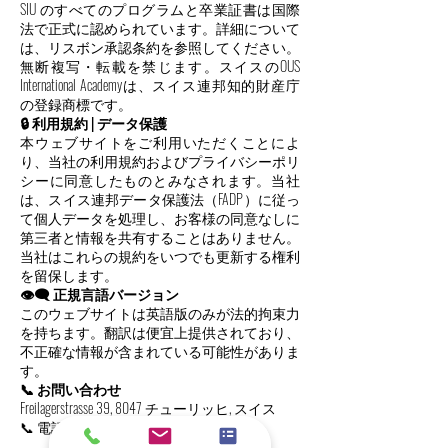
SIU のすべてのプログラムと卒業証書は国際
法で正式に認められています。詳細について
は、リスボン承認条約を参照してください。
無断複写・転載を禁じます。スイスのOUS
International Academyは、スイス連邦知的財産庁
の登録商標です。
🔒 利用規約 | データ保護
本ウェブサイトをご利用いただくことによ
り、当社の利用規約およびプライバシーポリ
シーに同意したものとみなされます。当社
は、スイス連邦データ保護法（FADP）に従っ
て個人データを処理し、お客様の同意なしに
第三者と情報を共有することはありません。
当社はこれらの規約をいつでも更新する権利
を留保します。
👁️‍🗨️ 正規言語バージョン
このウェブサイトは英語版のみが法的拘束力
を持ちます。翻訳は便宜上提供されており、
不正確な情報が含まれている可能性がありま
す。
📞 お問い合わせ
Freilagerstrasse 39, 8047 チューリッヒ, スイス
📞 電話:
+41443200033