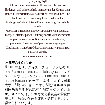
البشرية في دبي
Teil der Swiss International University, die von dem
Bildungs- und Wissenschaftsministerium der Kirgisischen
Republik lizenziert und akkreditiert ist, vom Bildungs- und
Kulturrat der Schweiz zugelassen und von der
Bildungsbehörde KHDA in Dubai genehmigt und erlaubt
wurde.
Часть Швейцарского Международного Университета,
который лицензирован и аккредитован Министерством
образования и науки Кыргызской Республики,
разрешен Советом по образованию и культуре
Швейцарии и одобрен Образовательным управлением
KHDA в Дубае.
www.swissuniversity.com
📌 重要なお知らせ
© 2013年より、スイス・チューリッヒのOUS
Royal Academy of Economics & Technologyは、スイ
ス・ルツェルンのISBM International School of
Business Managementの傘下にあり、スイス国際
大学（SIU）の一部門です。SIUはキルギス共
和国教育科学省の認可と認定を受けていま
す。スイスでは、州教育文化委員会の承認に
基づき、独自の学位を運営・発行することが
認められています。