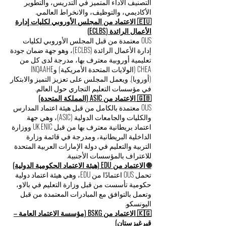
التصنيف الأداء المتميز في التدريس، والتطوير
الأكاديمي، والتوظيف، والانخراط العالمي.
🇪🇺 الاعتماد من المجلس الأوروبي لكليات إدارة
الأعمال الرائدة (ECLBS)
OUS معتمدة من قبل المجلس الأوروبي لكليات
إدارة الأعمال الرائدة (ECLBS)، وهو جهة ضمان جودة
تعليمية أوروبية معترف بها، مدرجة لدى كل من
CHEA (الولايات المتحدة الأمريكية) وINQAAHE
(أوروبا). ويعمل المجلس على تعزيز التميز والابتكار
في مؤسسات التعليم التجاري حول العالم.
🇬🇧 الاعتماد من ASIC (المملكة المتحدة)
OUS معتمدة بالكامل من قبل هيئة اعتماد المدارس
والكليات والجامعات الدولية (ASIC)، وهي جهة
اعتماد بريطانية معترف بها من قبل UK ENIC ووزارة
الداخلية البريطانية، ومدرجة في قائمة وزارة
التربية والتعليم في دولة الإمارات العربية المتحدة
للاعتراف بالمؤسسات الأجنبية.
🌐 الاعتماد من EDU (هيئة الاعتماد الحكومية الدولية)
تحمل OUS اعتمادًا من EDU، وهي هيئة اعتماد دولية
حكومية تأسست من قبل وزارة التعليم في بالاو،
وتعمل بالتوافق مع المبادرات المعتمدة من قبل
اليونسكو.
🇰🇬 الاعتماد من BSKG (مؤسسة الاعتماد العامة –
قيرغيزستان)