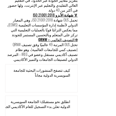
بتعزيز معايير الجودة عبر الحدود، في التعليم
العالي التقليدي والتعليم عبر الإنترنت، ولها حضور
في أكثر من 40 دولة.
🏅 شهادة الأيزو ISO 21001:2018
تحمل OUS شهادة ISO 21001:2018، وهي المعيار
الدولي لأنظمة إدارة المؤسسات التعليمية (EOMS)،
مما يعكس التزامًا قويًا بالعمليات التعليمية التي
تركز على المتعلم وبالتحسين المستمر للجودة.
🌐 التصنيف العالمي – QRNW
تحتل OUS المرتبة 49 عالميًا وفق تصنيف QRNW
(تصنيف كمي للجامعات العالمية)، وهو نظام
تصنيف أكاديمي مستقل وعضو في IREG – المرصد
الدولي لتصنيفات الجامعات والتميز الأكاديمي.
كيف تتصفح المنشورات البحثية للجامعة
السويسرية الدولية مجاناً
انطلق نحو مستقبلك: الجامعة السويسرية
الدولية تعلن بدء التسجيل للعام الأكاديمي الجديد