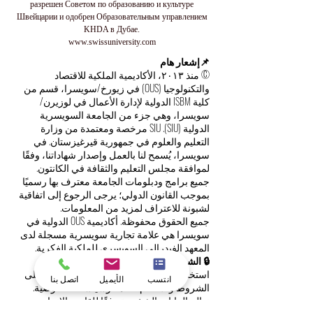
разрешен Советом по образованию и культуре
Швейцарии и одобрен Образовательным управлением
KHDA в Дубае.
www.swissuniversity.com
📌إشعار هام
© منذ ٢٠١٣، الأكاديمية الملكية للاقتصاد
والتكنولوجيا (OUS) في زيورخ/سويسرا، قسم من
كلية ISBM الدولية لإدارة الأعمال في لوزيرن/
سويسرا، وهي جزء من الجامعة السويسرية
الدولية (SIU). SIU مرخصة ومعتمدة من وزارة
التعليم والعلوم في جمهورية قيرغيزستان. في
سويسرا، يُسمح لنا بالعمل وإصدار شهاداتنا، وفقًا
لموافقة مجلس التعليم والثقافة في الكانتون.
جميع برامج ودبلومات الجامعة معترف بها رسميًا
بموجب القانون الدولي؛ يرجى الرجوع إلى اتفاقية
لشبونة للاعتراف لمزيد من المعلومات.
جميع الحقوق محفوظة. أكاديمية OUS الدولية في
سويسرا هي علامة تجارية سويسرية مسجلة لدى
المعهد الفيدرالي السويسري للملكية الفكرية.
🔒 الشروط والأحكام | حماية البيانات
استخدام هذا الموقع الإلكتروني يُعدّ موافقةً على
انتسب
الأيميل
اتصل بنا
الشروط والأحكام العامة وسياسة الخصوصية.
نعالج البيانات الشخصية وفقًا للقانون الاتحادي