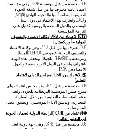
OUS معتمدة من قبل مؤسسة BSKG، وهي مؤسسة
اعتماد عامة معترف بها من قبل شبكة الجودة
التعليمية لمنطقة آسيا والمحيط الهادئ (APQN)
وEAQA. ويُعترف بهذا الاعتماد في دول آسيا
الوسطى والدول الناطقة بالروسية كدليل على
النزاهة المؤسسية.
🇺🇿 الاعتماد من ARIA (وكالة الاعتماد والتصنيف
الدولية – أوزبكستان)
OUS معترف بها من قبل ARIA، وهي وكالة الاعتماد
والتصنيف الدولية، عضو في CEENQA (ألمانيا)،
ومرتبطة بـ EURASHE (بلجيكا). وتحظى هذه الهيئة
باعتراف واسع في الدول الأوروآسيوية والدول
الأعضاء في EAQA.
🌎 الاعتماد من IEAC (المجلس الدولي لاعتماد
التعليم)
OUS معتمدة من قبل IEAC، وهو مجلس اعتماد دولي
مدرج ضمن المؤسسة البريطانية للجودة، ويُعنى
بدعم المؤسسات التعليمية من خلال المقارنة
المعيارية، وتدقيق الأداء المؤسسي، وتطبيق أفضل
الممارسات.
🌐 الاعتماد من QAHE (الرابطة الدولية لضمان الجودة
في التعليم العالي)
OUS معتمدة من قبل QAHE، وهي جهة دولية تُعنى