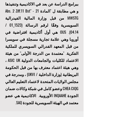
ببرامج الدراسة عن بعد في الاكاديمية وتنفيذها
و هي مطابقة ل "المادة 21 Abs. 2 Ziff.11 Bst" -
MWSTG من قبل وزارة المالية الفيدرالية
السويسرية وفقًا لرقم الرسالة (1523_01 /
04.14). OUS هي أول أكاديمية افتراضية في
أوروبا وهي علامة تجارية مسجلة في سويسرا
من قبل المعهد الفدرالي السويسري للملكية
الفكرية. "
معتمدة من الدرجة الآولى
" من هيئة
الاعتماد للكليات والجامعات الدولية ASIC UK ،
وهي هيئة اعتماد معترف بها من قبل الحكومة
البريطانية (وزارة الداخلية / UKVI) ، ومدرجة في
مجلس الولايات المتحدة لاعتماد التعليم العالي
CHEA CIQG وعضو كامل في شبكة وكالات ضمان
الجودة INQAAHE الأوروبية. الاكاديمية هي عضو
معتمد في الهيئة السويسرية للجودة SAQ.