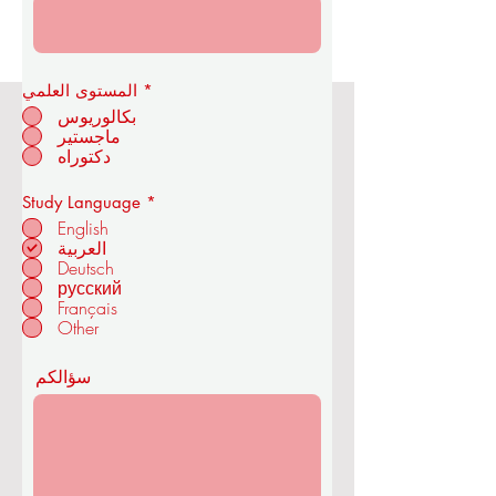
*
المستوى العلمي
بكالوريوس
ماجستير
أكاديمية OUS الملكية للاقتصاد
دكتوراه
والتكنولوجيا
إ
Study Language
*
ل
English
ز
العربية
ا
Deutsch
م
في زوريخ - سويسرا
ي
русский
Français
Other
سؤالكم