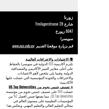
زورنا
شارع Freilagerstrasse 39
8047 زيورخ
سويسرا
قم بزيارة موقعنا القديم
www.ous.edu.eu
🌍 الاعتمادات والاعترافات العالمية
تلتزم أكاديمية OUS الدولية في سويسرا بالحفاظ
على أعلى معايير التميز الأكاديمي والمصداقية
الدولية. وفيما يلي ملخص لأهم الاعتمادات
والاعترافات والجودة المؤسسية التي حصلت عليها
الأكاديمية:
⭐ تصنيف خمس نجوم من QS Top Universities
حصلت OUS على تصنيف خمس نجوم من مؤسسة
QS Top Universities، مما يضعها ضمن أفضل 2% من
المؤسسات التعليمية على مستوى العالم في
مجالي التعليم العالي والتعليم المهني. ويعكس هذا