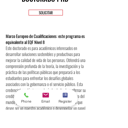
SOLICITAR
Marco Europeo de Cualificaciones: este programa es
equivalente al EQF Nivel 8
Este doctorado es para académicos interesados en
desarrollar soluciones sostenibles y productivas para
mejorar la calidad de vida de las personas. Obtendrá una
comprensión profunda de la teoría, la investigación y la
práctica de las políticas públicas que preparará a los
estudiantes para enfrentar los desafíos globales
asociados con la gobernanza o el servicio público. Esta
credencial académica ayudará al estudiante a afirmar su
credibilidad en un nuevo esfuerzo profesional dentro del
mundo público, privado o sin fines de lucro. Ya sea que
Phone
Email
Register
desee ser un maestro académico o desempeñar un papel
de liderazgo administrativo, este Ph.D. le proporcionará
las habilidades para efectuar el cambio.
Los estudiantes que completen sus tesis deben