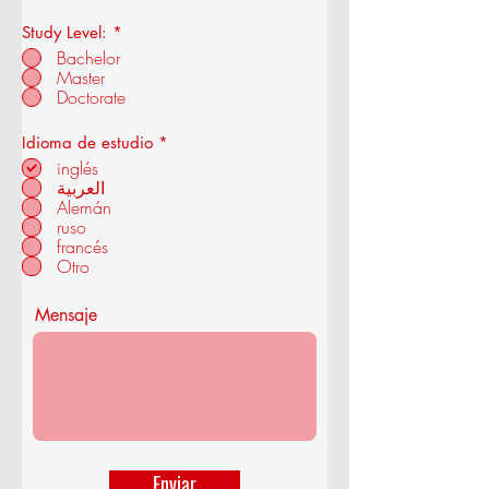
Study Level:
*
Real Academia de Economía y
Bachelor
Tecnología de la OUS
Master
Doctorate
O
Idioma de estudio
*
b
inglés
en ZÜRICH - SUIZA
l
العربية
i
Alemán
g
a
ruso
t
francés
o
Otro
r
i
o
Mensaje
Enviar