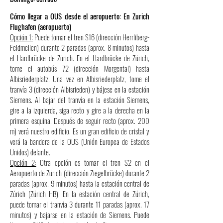
Cómo llegar a OUS desde el aeropuerto: En Zurich
Flughafen (aeropuerto)
Opción 1:
Puede tomar el tren S16 (dirección Herrliberg-
Feldmeilen) durante 2 paradas (aprox. 8 minutos) hasta
el Hardbrücke de Zúrich. En el Hardbrücke de Zúrich,
tome el autobús 72 (dirección Morgental) hasta
Albisriederplatz. Una vez en Albisriederplatz, tome el
tranvía 3 (dirección Albisrieden) y bájese en la estación
Siemens. Al bajar del tranvía en la estación Siemens,
gire a la izquierda, siga recto y gire a la derecha en la
primera esquina. Después de seguir recto (aprox. 200
m) verá nuestro edificio. Es un gran edificio de cristal y
verá la bandera de la OUS (Unión Europea de Estados
Unidos) delante.
Opción 2:
Otra opción es tomar el tren S2 en el
Aeropuerto de Zúrich (dirección Ziegelbrücke) durante 2
paradas (aprox. 9 minutos) hasta la estación central de
Zúrich (Zúrich HB). En la estación central de Zúrich,
puede tomar el tranvía 3 durante 11 paradas (aprox. 17
minutos) y bajarse en la estación de Siemens. Puede