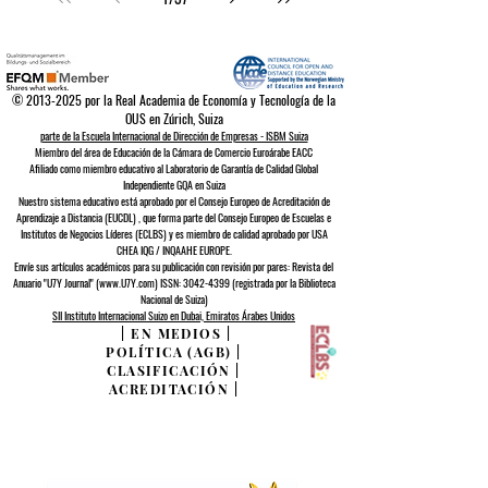
©
2013-2025
por la Real Academia de Economía y Tecnología de la
OUS en Zúrich, Suiza
parte de la Escuela Internacional de Dirección de Empresas - ISBM Suiza
Miembro del área de Educación de la Cámara de Comercio Euroárabe EACC
Afiliado como miembro educativo al Laboratorio de Garantía de Calidad Global
Independiente GQA
en Suiza
Nuestro sistema educativo está aprobado por el
Consejo Europeo de
Acreditación de
Aprendizaje a Distancia (EUCDL)
, que forma parte del
Consejo Europeo de Escuelas e
Institutos de Negocios Líderes (ECLBS)
y es miembro de calidad aprobado por USA
CHEA IQG / INQAAHE EUROPE.
Envíe sus artículos académicos para su publicación con revisión por pares: Revista del
Anuario "U7Y Journal" (www.U7Y.com) ISSN: 3042-4399 (registrada por la Biblioteca
Nacional de Suiza)
SII Instituto Internacional Suizo en Dubai, Emiratos Árabes Unidos
|
EN MEDIOS
|
POLÍTICA (AGB)
|
CLASIFICACIÓN
|
ACREDITACIÓN
|