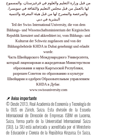
من قبل وزارة التعليم والعلوم في قرغيزستان، والمسموح
لها بالعمل من قبل مجلس التعليم والثقافة في سويسرا،
والمرخصة والمصرح لها من قبل هيئة المعرفة والتنمية
البشرية في دبي
Teil der Swiss International University, die von dem
Bildungs- und Wissenschaftsministerium der Kirgisischen
Republik lizenziert und akkreditiert ist, vom Bildungs- und
Kulturrat der Schweiz zugelassen und von der
Bildungsbehörde KHDA in Dubai genehmigt und erlaubt
wurde.
Часть Швейцарского Международного Университета,
который лицензирован и аккредитован Министерством
образования и науки Кыргызской Республики,
разрешен Советом по образованию и культуре
Швейцарии и одобрен Образовательным управлением
KHDA в Дубае.
www.swissuniversity.com
📌 Aviso importante
© Desde 2013, Real Academia de Economía y Tecnología de
la OUS en Zúrich, Suiza. Esta división de la Escuela
Internacional de Dirección de Empresas ISBM en Lucerna,
Suiza, forma parte de la Universidad Internacional Suiza
(SIU). La SIU está autorizada y acreditada por el Ministerio
de Educación y Ciencia de la República Kirguisa. En Suiza,