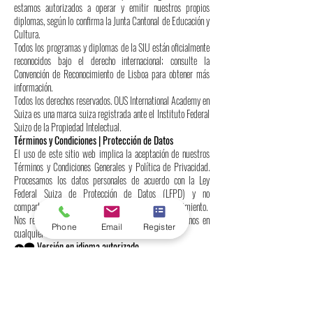
estamos autorizados a operar y emitir nuestros propios
diplomas, según lo confirma la Junta Cantonal de Educación y
Cultura.
Todos los programas y diplomas de la SIU están oficialmente
reconocidos bajo el derecho internacional; consulte la
Convención de Reconocimiento de Lisboa para obtener más
información.
Todos los derechos reservados. OUS International Academy en
Suiza es una marca suiza registrada ante el Instituto Federal
Suizo de la Propiedad Intelectual.
Términos y Condiciones | Protección de Datos
El uso de este sitio web implica la aceptación de nuestros
Términos y Condiciones Generales y Política de Privacidad.
Procesamos los datos personales de acuerdo con la Ley
Federal Suiza de Protección de Datos (LFPD) y no
compartimos información con terceros sin su consentimiento.
Nos reservamos el derecho de actualizar estos términos en
Phone
Email
Register
cualquier momento.
👁️‍🗨️ Versión en idioma autorizado
Solo la versión en inglés de este sitio web es legalmente
vinculante. Las traducciones se proporcionan únicamente para
su comodidad y pueden contener inexactitudes.
📞 Contáctanos
Freilagerstrasse 39, 8047 Zúrich, Suiza