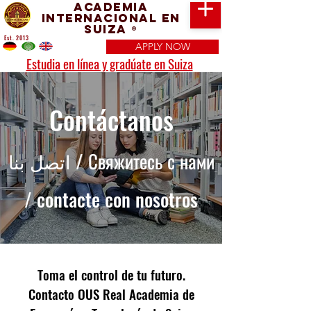
Academia
Internacional en
Suiza
®
Est. 2013
APPLY NOW
Estudia en línea y gradúate en Suiza
Contáctanos
اتصل بنا / Свяжитесь с нами
/ contacte con nosotros
Toma el control de tu futuro.
Contacto OUS Real Academia de