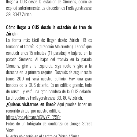
llegar a OUS desde la estación de Siemens, como se
explicó anteriormente. La dirección es Freilagerstrassse
39, 8047 Zúrich.
Cómo llegar a OUS desde la estación de tren de
Zúrich:
La forma más fácil de llegar desde Zúrich HB es
tomando el tranvía 3 (dirección Albisrieden). Tendrá que
conducir unos 15 minutos (11 paradas) y bajarse en la
parada Siemens. Al bajar del tranvía en la parada
Siemens, gire a la izquierda, siga recto y gire a la
derecha en la primera esquina. Después de seguir recto
(unos 200 m) verá nuestro edificio. Hay una gran
bandera de la OUS delante. Es un edificio grande, todo
de cristal, y verá una gran bandera de la OUS delante.
La dirección es Freilagerstrassse 39, 8047 Zúrich.
¿Quieres visitarnos en línea?
Aquí puedes hacer un
recorrido virtual por nuestro edificio.
https://goo.gl/maps/dGWYZLPZ58r
Fotos de un fotógrafo de confianza de Google Street
View
Nuestra ubicación en el centro de Zúrich / Suiza