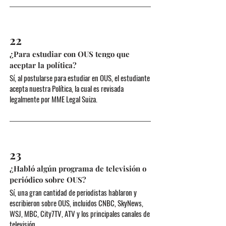
22
¿Para estudiar con OUS tengo que
aceptar la política?
Sí, al postularse para estudiar en OUS, el estudiante
acepta nuestra Política, la cual es revisada
legalmente por MME Legal Suiza.
23
¿Habló algún programa de televisión o
periódico sobre OUS?
Sí, una gran cantidad de periodistas hablaron y
escribieron sobre OUS, incluidos CNBC, SkyNews,
WSJ, MBC, City7TV, ATV y los principales canales de
televisión.