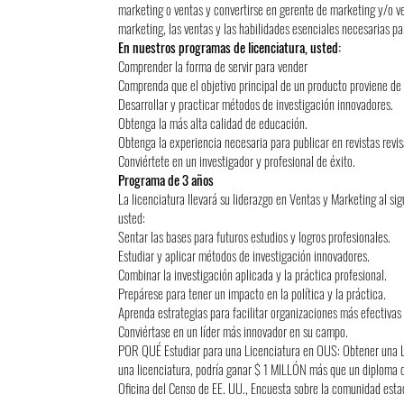
marketing o ventas y convertirse en gerente de marketing y/o ven
marketing, las ventas y las habilidades esenciales necesarias par
En nuestros programas de licenciatura, usted:
Comprender la forma de servir para vender
Comprenda que el objetivo principal de un producto proviene de 
Desarrollar y practicar métodos de investigación innovadores.
Obtenga la más alta calidad de educación.
Obtenga la experiencia necesaria para publicar en revistas revis
Conviértete en un investigador y profesional de éxito.
Programa de 3 años
La licenciatura llevará su liderazgo en Ventas y Marketing al sig
usted:
Sentar las bases para futuros estudios y logros profesionales.
Estudiar y aplicar métodos de investigación innovadores.
Combinar la investigación aplicada y la práctica profesional.
Prepárese para tener un impacto en la política y la práctica.
Aprenda estrategias para facilitar organizaciones más efectivas
Conviértase en un líder más innovador en su campo.
POR QUÉ Estudiar para una Licenciatura en OUS: Obtener una
una licenciatura, podría ganar $ 1 MILLÓN más que un diploma d
Oficina del Censo de EE. UU., Encuesta sobre la comunidad est