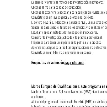
Desarrollar y practicar métodos de investigación innovadores.
Obtenga la más alta calidad de educación.
Obtenga la experiencia necesaria para publicar en revistas revis
Conviértete en un investigador y profesional de éxito.
El soltero llevará su liderazgo al siguiente nivel. En nuestros pr
Sentar las bases para el futuro de los estudios y la realización p
Estudiar y aplicar métodos de investigación innovadores.
Combinar la investigación aplicada y la práctica profesional.
Prepárese para tener un impacto en la política y la práctica.
Aprenda estrategias para facilitar organizaciones más efectivas
Conviértase en un líder más innovador en su campo.
Requisitos de admisión:
haga clic aquí
Marco Europeo de Cualificaciones: este programa es e
Master of International Sales and Marketing (MBA) significa el si
académica.
Al final del programa de estudios de Maestría (MBA) en Ventas 
la teoría con su experiencia laboral y mostrarán un sólido cono