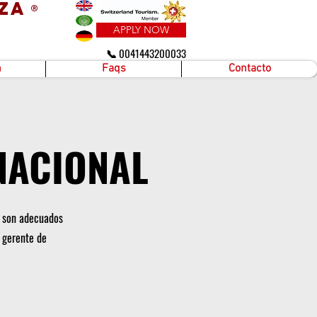
za
®
APPLY NOW
📞 0041443200033
n
Faqs
Contacto
NACIONAL
a son adecuados
 gerente de