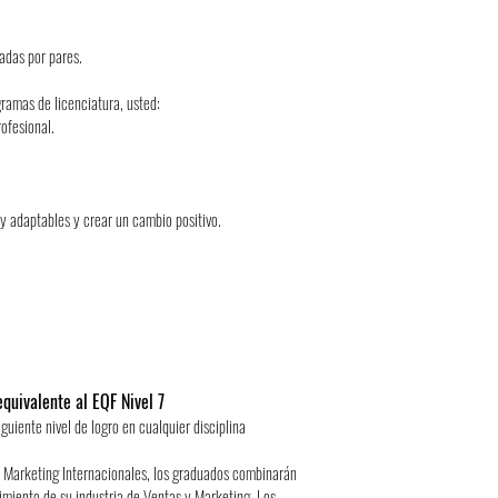
adas por pares.
ogramas de licenciatura, usted:
rofesional.
 y adaptables y crear un cambio positivo.
quivalente al EQF Nivel 7
guiente nivel de logro en cualquier disciplina
y Marketing Internacionales, los graduados combinarán
cimiento de su industria de Ventas y Marketing. Los