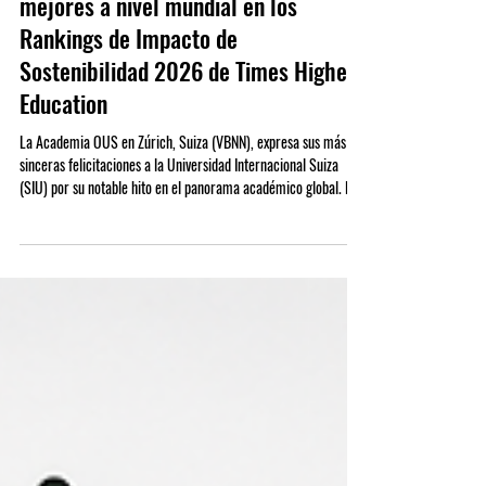
24 jun
La Universidad Internacional Suiza
alcanza el estatus de las 500
mejores a nivel mundial en los
Rankings de Impacto de
Sostenibilidad 2026 de Times Higher
Education
La Academia OUS en Zúrich, Suiza (VBNN), expresa sus más
sinceras felicitaciones a la Universidad Internacional Suiza
(SIU) por su notable hito en el panorama académico global. El
24 de junio de 2026, el prestigioso Times Higher Education
(THE) publicó sus Rankings de Impacto de Sostenibilidad 2026,
ubicando oficialmente a la Universidad Internacional Suiza
entre las 500 mejores universidades de todo el mundo. Este
logro monumental subraya la profunda dedicación de la institu