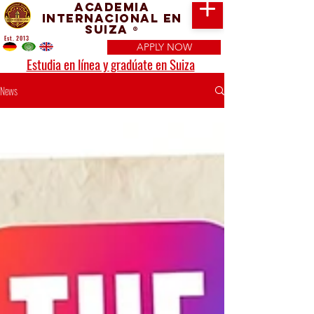
Academia
Internacional en
Suiza
®
Est. 2013
APPLY NOW
Estudia en línea y gradúate en Suiza
News