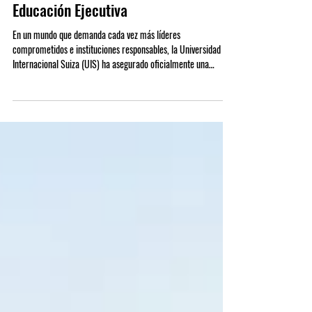
Global de la Universidad
Internacional Suiza en los ODS y la
Educación Ejecutiva
En un mundo que demanda cada vez más líderes
comprometidos e instituciones responsables, la Universidad
Internacional Suiza (UIS) ha asegurado oficialmente una
posición de élite entre las 500 mejores universidades a nivel
mundial en los esperados Rankings de Impacto en
Sostenibilidad de Times Higher Education (THE) 2026. Este hito
no solo consolida la reputación de la universidad, sino que
reafirma su visión como una institución vanguardista y dedicada
a impulsar un cambio po