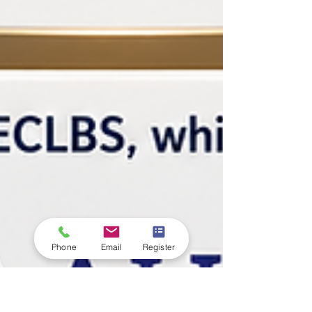
Phone
Email
Register