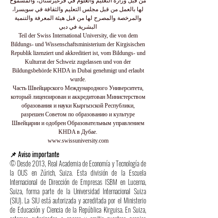
من قبل وزارة التعليم والعلوم في قرغيزستان، والمسموح
لها بالعمل من قبل مجلس التعليم والثقافة في سويسرا،
والمرخصة والمصرح لها من قبل هيئة المعرفة والتنمية
البشرية في دبي
Teil der Swiss International University, die von dem
Bildungs- und Wissenschaftsministerium der Kirgisischen
Republik lizenziert und akkreditiert ist, vom Bildungs- und
Kulturrat der Schweiz zugelassen und von der
Bildungsbehörde KHDA in Dubai genehmigt und erlaubt
wurde.
Часть Швейцарского Международного Университета,
который лицензирован и аккредитован Министерством
образования и науки Кыргызской Республики,
разрешен Советом по образованию и культуре
Швейцарии и одобрен Образовательным управлением
KHDA в Дубае.
www.swissuniversity.com
📌 Aviso importante
© Desde 2013, Real Academia de Economía y Tecnología de
la OUS en Zúrich, Suiza. Esta división de la Escuela
Internacional de Dirección de Empresas ISBM en Lucerna,
Suiza, forma parte de la Universidad Internacional Suiza
(SIU). La SIU está autorizada y acreditada por el Ministerio
de Educación y Ciencia de la República Kirguisa. En Suiza,