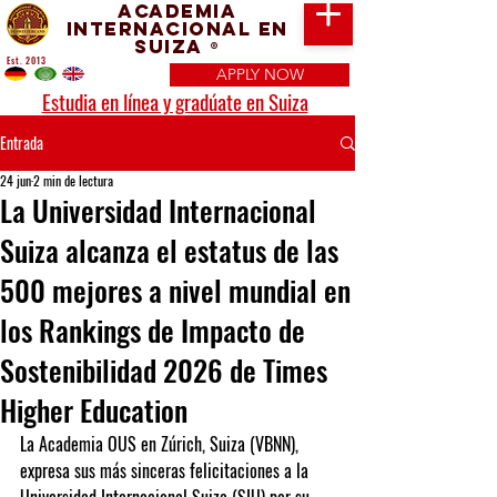
Academia
Internacional en
Suiza
®
Est. 2013
APPLY NOW
Estudia en línea y gradúate en Suiza
Entrada
24 jun
2 min de lectura
La Universidad Internacional
Suiza alcanza el estatus de las
500 mejores a nivel mundial en
los Rankings de Impacto de
Sostenibilidad 2026 de Times
Higher Education
La Academia OUS en Zúrich, Suiza (VBNN), 
expresa sus más sinceras felicitaciones a la 