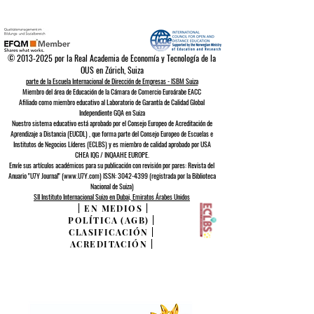
©
2013-2025
por la Real Academia de Economía y Tecnología de la
OUS en Zúrich, Suiza
parte de la Escuela Internacional de Dirección de Empresas - ISBM Suiza
Miembro del área de Educación de la Cámara de Comercio Euroárabe EACC
Afiliado como miembro educativo al Laboratorio de Garantía de Calidad Global
Independiente GQA
en Suiza
Nuestro sistema educativo está aprobado por el
Consejo Europeo de
Acreditación de
Aprendizaje a Distancia (EUCDL)
, que forma parte del
Consejo Europeo de Escuelas e
Institutos de Negocios Líderes (ECLBS)
y es miembro de calidad aprobado por USA
CHEA IQG / INQAAHE EUROPE.
Envíe sus artículos académicos para su publicación con revisión por pares: Revista del
Anuario "U7Y Journal" (www.U7Y.com) ISSN: 3042-4399 (registrada por la Biblioteca
Nacional de Suiza)
SII Instituto Internacional Suizo en Dubai, Emiratos Árabes Unidos
|
EN MEDIOS
|
POLÍTICA (AGB)
|
CLASIFICACIÓN
|
ACREDITACIÓN
|