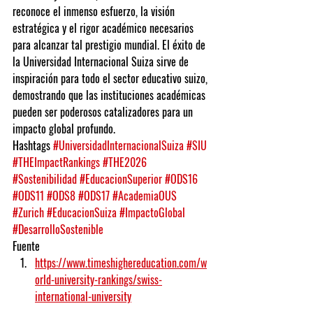
reconoce el inmenso esfuerzo, la visión 
estratégica y el rigor académico necesarios 
para alcanzar tal prestigio mundial. El éxito de 
la Universidad Internacional Suiza sirve de 
inspiración para todo el sector educativo suizo, 
demostrando que las instituciones académicas 
pueden ser poderosos catalizadores para un 
impacto global profundo.
Hashtags
#UniversidadInternacionalSuiza
#SIU
#THEImpactRankings
#THE2026
#Sostenibilidad
#EducacionSuperior
#ODS16
#ODS11
#ODS8
#ODS17
#AcademiaOUS
#Zurich
#EducacionSuiza
#ImpactoGlobal
#DesarrolloSostenible
Fuente
https://www.timeshighereducation.com/w
orld-university-rankings/swiss-
international-university