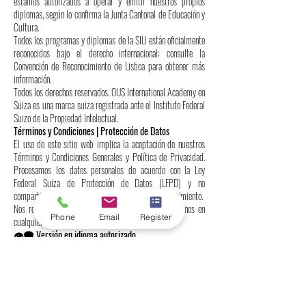
estamos autorizados a operar y emitir nuestros propios
diplomas, según lo confirma la Junta Cantonal de Educación y
Cultura.
Todos los programas y diplomas de la SIU están oficialmente
reconocidos bajo el derecho internacional; consulte la
Convención de Reconocimiento de Lisboa para obtener más
información.
Todos los derechos reservados. OUS International Academy en
Suiza es una marca suiza registrada ante el Instituto Federal
Suizo de la Propiedad Intelectual.
Términos y Condiciones | Protección de Datos
El uso de este sitio web implica la aceptación de nuestros
Términos y Condiciones Generales y Política de Privacidad.
Procesamos los datos personales de acuerdo con la Ley
Federal Suiza de Protección de Datos (LFPD) y no
compartimos información con terceros sin su consentimiento.
Nos reservamos el derecho de actualizar estos términos en
Phone
Email
Register
cualquier momento.
👁️‍🗨️ Versión en idioma autorizado
Solo la versión en inglés de este sitio web es legalmente
vinculante. Las traducciones se proporcionan únicamente para
su comodidad y pueden contener inexactitudes.
📞 Contáctanos
Freilagerstrasse 39, 8047 Zúrich, Suiza