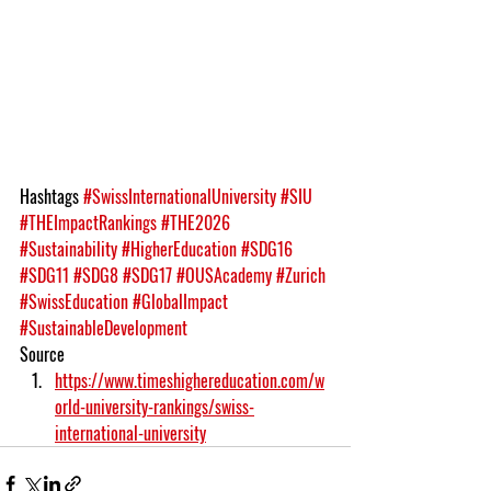
Hashtags
#SwissInternationalUniversity
#SIU
#THEImpactRankings
#THE2026
#Sustainability
#HigherEducation
#SDG16
#SDG11
#SDG8
#SDG17
#OUSAcademy
#Zurich
#SwissEducation
#GlobalImpact
#SustainableDevelopment
Source
https://www.timeshighereducation.com/w
orld-university-rankings/swiss-
international-university