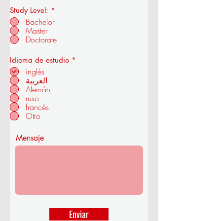
Study Level:
*
Real Academia de Economía y
Bachelor
Tecnología de la OUS
Master
Doctorate
O
Idioma de estudio
*
b
inglés
en ZÜRICH - SUIZA
l
العربية
i
Alemán
g
a
ruso
t
francés
o
Otro
r
i
o
Mensaje
Enviar