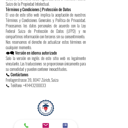
Suizo de la Propiedad Intelectual.
Términos y Condiciones | Protección de Datos
El uso de este sitio web implica la aceptación de nuestros
Términos y Condiciones Generales y Política de Privacidad.
Procesamos los datos personales de acuerdo con la Ley
Federal Suiza de Protección de Datos (LFPD) y no
compartimos información con terceros sin su consentimiento.
Nos reservamos el derecho de actualizar estos términos en
cualquier momento.
👁️‍🗨️ Versión en idioma autorizado
Solo la versión en inglés de este sitio web es legalmente
vinculante. Las traducciones se proporcionan únicamente para
su comodidad y pueden contener inexactitudes.
📞 Contáctanos
Freilagerstrasse 39, 8047 Zúrich, Suiza
📞 Teléfono:
+41443200033
affiliated with
Swiss International University SIU