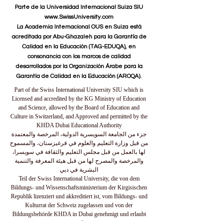
Parte de la Universidad Internacional Suiza SIU
www.SwissUniversity.com
La Academia Internacional OUS en Suiza está
acreditada por Abu-Ghazaleh para la Garantía de
Calidad en la Educación (TAG-EDUQA), en
consonancia con los marcos de calidad
desarrollados por la Organización Árabe para la
Garantía de Calidad en la Educación (AROQA).
Part of the Swiss International University SIU which is
Licensed and accredited by the KG Ministry of Education
and Science, allowed by the Board of Education and
Culture in Switzerland, and Approved and permitted by the
KHDA Dubai Educational Authority
جزء من الجامعة السويسرية الدولية، المرخصة والمعتمدة
من قبل وزارة التعليم والعلوم في قرغيزستان، والمسموح
لها بالعمل من قبل مجلس التعليم والثقافة في سويسرا،
والمرخصة والمصرح لها من قبل هيئة المعرفة والتنمية
البشرية في دبي
Teil der Swiss International University, die von dem
Bildungs- und Wissenschaftsministerium der Kirgisischen
Republik lizenziert und akkreditiert ist, vom Bildungs- und
Kulturrat der Schweiz zugelassen und von der
Bildungsbehörde KHDA in Dubai genehmigt und erlaubt