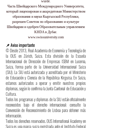
wurde.
Часть Швейцарского Международного Университета,
который лицензирован и аккредитован Министерством
образования и науки Кыргызской Республики,
разрешен Советом по образованию и культуре
Швейцарии и одобрен Образовательным управлением
KHDA в Дубае.
www.swissuniversity.com
📌 Aviso importante
© Desde 2013, Real Academia de Economía y Tecnología de
la OUS en Zúrich, Suiza. Esta división de la Escuela
Internacional de Dirección de Empresas ISBM en Lucerna,
Suiza, forma parte de la Universidad Internacional Suiza
(SIU). La SIU está autorizada y acreditada por el Ministerio
de Educación y Ciencia de la República Kirguisa. En Suiza,
estamos autorizados a operar y emitir nuestros propios
diplomas, según lo confirma la Junta Cantonal de Educación y
Cultura.
Todos los programas y diplomas de la SIU están oficialmente
reconocidos bajo el derecho internacional; consulte la
Convención de Reconocimiento de Lisboa para obtener más
información.
Todos los derechos reservados. OUS International Academy en
Suiza es una marca suiza registrada ante el Instituto Federal