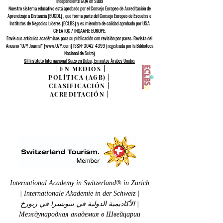
Independiente GQA
en Suiza
Nuestro sistema educativo está aprobado por el
Consejo Europeo de
Acreditación de
Aprendizaje a Distancia (EUCDL)
, que forma parte del
Consejo Europeo de Escuelas e
Institutos de Negocios Líderes (ECLBS)
y es miembro de calidad aprobado por USA
CHEA IQG / INQAAHE EUROPE.
Envíe sus artículos académicos para su publicación con revisión por pares: Revista del
Anuario "U7Y Journal" (www.U7Y.com) ISSN: 3042-4399 (registrada por la Biblioteca
Nacional de Suiza)
SII Instituto Internacional Suizo en Dubai, Emiratos Árabes Unidos
|
EN MEDIOS
|
POLÍTICA (AGB)
|
CLASIFICACIÓN
|
ACREDITACIÓN
|
International Academy in Switzerland® in Zurich
| Internationale Akademie in der Schweiz |
الأكاديمية الدولية في سويسرا في زيورخ |
Международная академия в Швейцарии