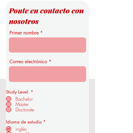
Ponte en contacto con
nosotros
Primer nombre
Correo electrónico
Study Level:
*
Real Academia de Economía y
Bachelor
Tecnología de la OUS
Master
Doctorate
O
Idioma de estudio
*
b
inglés
en ZÜRICH - SUIZA
l