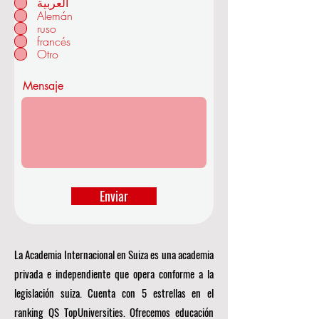
العربية
i
Alemán
g
a
ruso
t
francés
o
Otro
r
i
o
Mensaje
Enviar
La Academia Internacional en Suiza es una academia
privada e independiente que opera conforme a la
legislación suiza. Cuenta con 5 estrellas en el
ranking QS TopUniversities. Ofrecemos educación