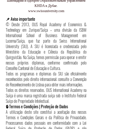
Швейцарии и одобрен Образовательным управлением
KHDA в Дубае.
www.swissuniversity.com
📌 Aviso importante
© Desde 2013, OUS Royal Academy of Economics &
Technology em Zurique/Suíça – uma divisão da ISBM
International School of Business Management em
Lucerna/Suíça, que faz parte da Swiss International
University (SIU). A SIU é licenciada e credenciada pelo
Ministério da Educação e Ciência da República do
Quirguistão. Na Suíça, temos permissão para operar e emitir
nossos próprios diplomas, conforme confirmado pelo
Conselho Cantonal de Educação e Cultura.
Todos os programas e diplomas da SIU são oficialmente
reconhecidos pelo direito internacional; consulte a Convenção
de Reconhecimento de Lisboa para obter mais informações.
Todos os direitos reservados. OUS International Academy na
Suíça é uma marca registrada suíça sob o Instituto Federal
Suíço de Propriedade Intelectual.
🔒 Termos e Condições | Proteção de Dados
A utilização deste site constitui a aceitação dos nossos
Termos e Condições Gerais e da Política de Privacidade.
Processamos dados pessoais em conformidade com a Lei
Federal Suíça de Proteção de Dados (FADP) e não