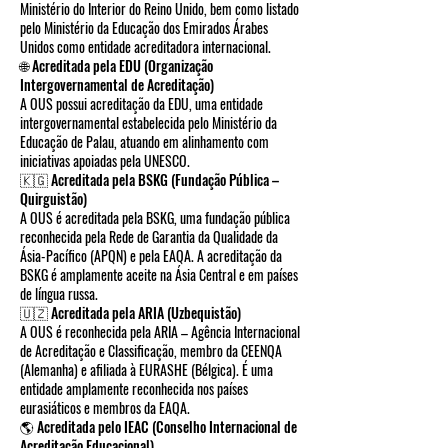
Ministério do Interior do Reino Unido, bem como listado
pelo Ministério da Educação dos Emirados Árabes
Unidos como entidade acreditadora internacional.
🌐 Acreditada pela EDU (Organização
Intergovernamental de Acreditação)
A OUS possui acreditação da EDU, uma entidade
intergovernamental estabelecida pelo Ministério da
Educação de Palau, atuando em alinhamento com
iniciativas apoiadas pela UNESCO.
🇰🇬 Acreditada pela BSKG (Fundação Pública –
Quirguistão)
A OUS é acreditada pela BSKG, uma fundação pública
reconhecida pela Rede de Garantia da Qualidade da
Ásia-Pacífico (APQN) e pela EAQA. A acreditação da
BSKG é amplamente aceite na Ásia Central e em países
de língua russa.
🇺🇿 Acreditada pela ARIA (Uzbequistão)
A OUS é reconhecida pela ARIA – Agência Internacional
de Acreditação e Classificação, membro da CEENQA
(Alemanha) e afiliada à EURASHE (Bélgica). É uma
entidade amplamente reconhecida nos países
eurasiáticos e membros da EAQA.
🌎 Acreditada pelo IEAC (Conselho Internacional de
Acreditação Educacional)