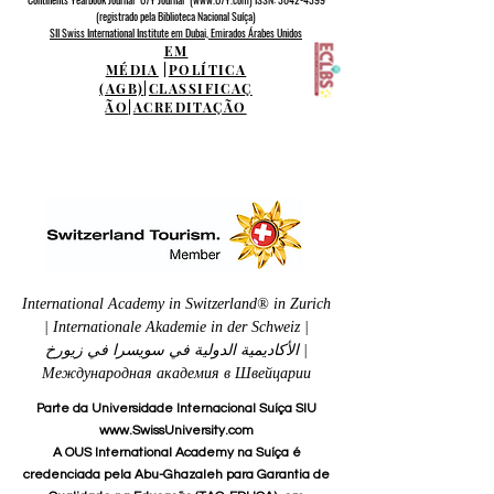
(registrado pela Biblioteca Nacional Suíça)
SII Swiss International Institute em Dubai, Emirados Árabes Unidos
EM
MÉDIA
|
POLÍTICA
(AGB)
|
CLASSIFICAÇ
ÃO
|
ACREDITAÇÃO
International Academy in Switzerland® in Zurich
| Internationale Akademie in der Schweiz |
الأكاديمية الدولية في سويسرا في زيورخ |
Международная академия в Швейцарии
Parte da Universidade Internacional Suíça SIU
www.SwissUniversity.com
A OUS International Academy na Suíça é
credenciada pela Abu-Ghazaleh para Garantia de