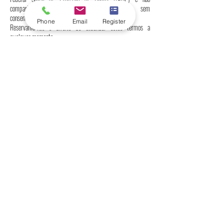
compartilhamos informações com terceiros sem
consentimento.
Phone
Email
Register
Reservamo-nos o direito de atualizar estes termos a
qualquer momento.
👁️‍🗨️ Versão em idioma autorizado
Somente a versão em inglês deste site é juridicamente
vinculativa. As traduções são fornecidas apenas para fins de
conveniência e podem conter imprecisões.
📞 Contate-nos
Freilagerstrasse 39, 8047 Zurique, Suíça
📞 Telefone:
+41443200033
Universidade Internacional Suíça SIU
Classificações globais e reconhecimento
internacional