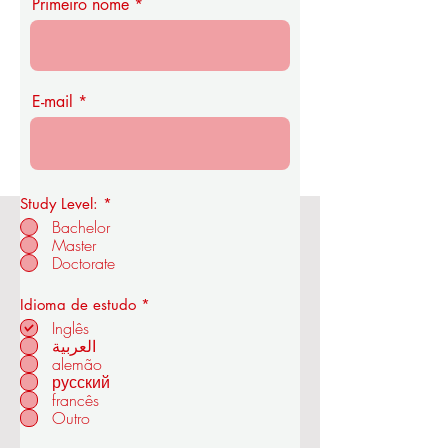
Primeiro nome
E-mail
Study Level:
*
Bachelor
Master
Academia Real de Economia e
Doctorate
Tecnologia OUS
O
Idioma de estudo
*
b
Inglês
r
العربية
i
alemão
em ZÜRIQUE - SUÍÇA
g
a
русский
t
francês
ó
Outro
r
i