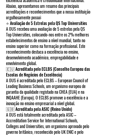
excelência académica e credibilidade internacional.
Abaixo, apresentamos um resumo das principais
acreditações e reconhecimentos que a nossa instituição
orgulhosamente possui:
⭐ Avaliação de 5 Estrelas pela QS Top Universities
A OUS recebeu uma avaliação de 5 estrelas pela QS
Top Universities, colocando-nos entre os 2% melhores
estabelecimentos de ensino a nível mundial, tanto no
ensino superior como na formação profissional. Este
reconhecimento destaca a excelência no ensino,
desenvolvimento académico, empregabilidade e
envolvimento global.
🇪🇺 Acreditada pelo ECLBS (Conselho Europeu das
Escolas de Negócios de Excelência)
A OUS é acreditada pelo ECLBS – European Council of
Leading Business Schools, um organismo europeu de
garantia da qualidade registado na CHEA (EUA) e na
INQAAHE (Europa). O ECLBS promove a excelência e a
inovação no ensino empresarial a nível global.
🇬🇧 Acreditada pela ASIC (Reino Unido)
A OUS está totalmente acreditada pela ASIC –
Accreditation Service for International Schools,
Colleges and Universities, um organismo aprovado pelo
governo britânico, reconhecido pelo UK ENIC e pelo