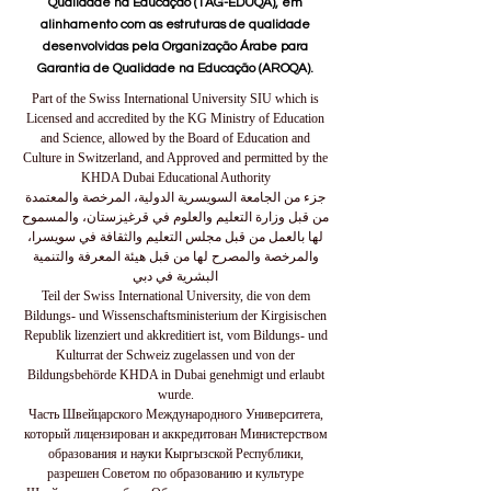
Qualidade na Educação (TAG-EDUQA), em
alinhamento com as estruturas de qualidade
desenvolvidas pela Organização Árabe para
Garantia de Qualidade na Educação (AROQA).
Part of the Swiss International University SIU which is
Licensed and accredited by the KG Ministry of Education
and Science, allowed by the Board of Education and
Culture in Switzerland, and Approved and permitted by the
KHDA Dubai Educational Authority
جزء من الجامعة السويسرية الدولية، المرخصة والمعتمدة
من قبل وزارة التعليم والعلوم في قرغيزستان، والمسموح
لها بالعمل من قبل مجلس التعليم والثقافة في سويسرا،
والمرخصة والمصرح لها من قبل هيئة المعرفة والتنمية
البشرية في دبي
Teil der Swiss International University, die von dem
Bildungs- und Wissenschaftsministerium der Kirgisischen
Republik lizenziert und akkreditiert ist, vom Bildungs- und
Kulturrat der Schweiz zugelassen und von der
Bildungsbehörde KHDA in Dubai genehmigt und erlaubt
wurde.
Часть Швейцарского Международного Университета,
который лицензирован и аккредитован Министерством
образования и науки Кыргызской Республики,
разрешен Советом по образованию и культуре