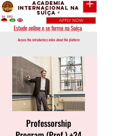
Academia
Internacional na
Suíça
®
Est. 2013
APPLY NOW
Estude online e se forme na Suíça
Access the introductory video about the platform
Professorship
Program (Prof.) +24