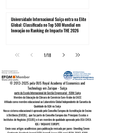
Universidade Internacional Suíça entra na Elite
Global: Classificada no Top 500 Mundial em
Inovação no Ranking de Impacto THE 2026
1
/
18
©
2013-2025
pela OUS Royal Academy of Economics and
Technology em Zurique - Suíça
parte da Escola Internacional de Gestão Empresarial - ISBM Suíça
Membro da Educação da Câmara de Comércio Euro-Árabe da EACC
Afiliado como membro educacional ao Laboratório Global Independente de Garantia da
Qualidade da GQA
na Suíça
Nosso sistema educacional é aprovado pelo
Conselho Europeu de
Acreditação de Ensino
à Distância (EUCDL)
, que faz parte do
Conselho Europeu das Principais Escolas e
Institutos de Negócios (ECLBS)
e é um membro de qualidade aprovado pela USA CHEA
IQG / INQAAHE EUROPE.
Envie seus artigos acadêmicos para publicação revisada por pares: Unveiling Seven
Continents Yearbook Journal "U7Y Journal" (www.U7Y.com) ISSN: 3042-4399