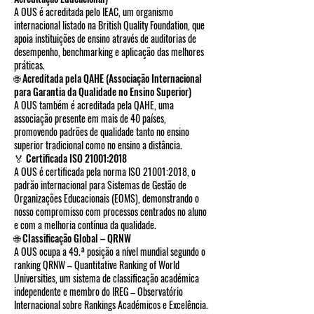
A OUS é acreditada pelo IEAC, um organismo
internacional listado na British Quality Foundation, que
apoia instituições de ensino através de auditorias de
desempenho, benchmarking e aplicação das melhores
práticas.
🌐 Acreditada pela QAHE (Associação Internacional
para Garantia da Qualidade no Ensino Superior)
A OUS também é acreditada pela QAHE, uma
associação presente em mais de 40 países,
promovendo padrões de qualidade tanto no ensino
superior tradicional como no ensino a distância.
🏅 Certificada ISO 21001:2018
A OUS é certificada pela norma ISO 21001:2018, o
padrão internacional para Sistemas de Gestão de
Organizações Educacionais (EOMS), demonstrando o
nosso compromisso com processos centrados no aluno
e com a melhoria contínua da qualidade.
🌐 Classificação Global – QRNW
A OUS ocupa a 49.ª posição a nível mundial segundo o
ranking QRNW – Quantitative Ranking of World
Universities, um sistema de classificação académica
independente e membro do IREG – Observatório
Internacional sobre Rankings Académicos e Excelência.