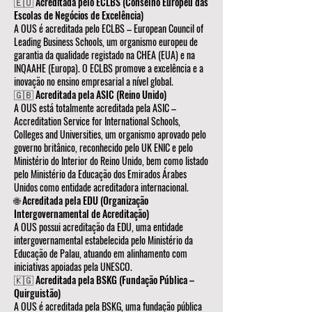
🇪🇺 Acreditada pelo ECLBS (Conselho Europeu das
Escolas de Negócios de Excelência)
A OUS é acreditada pelo ECLBS – European Council of
Leading Business Schools, um organismo europeu de
garantia da qualidade registado na CHEA (EUA) e na
INQAAHE (Europa). O ECLBS promove a excelência e a
inovação no ensino empresarial a nível global.
🇬🇧 Acreditada pela ASIC (Reino Unido)
A OUS está totalmente acreditada pela ASIC –
Accreditation Service for International Schools,
Colleges and Universities, um organismo aprovado pelo
governo britânico, reconhecido pelo UK ENIC e pelo
Ministério do Interior do Reino Unido, bem como listado
pelo Ministério da Educação dos Emirados Árabes
Unidos como entidade acreditadora internacional.
🌐 Acreditada pela EDU (Organização
Intergovernamental de Acreditação)
A OUS possui acreditação da EDU, uma entidade
intergovernamental estabelecida pelo Ministério da
Educação de Palau, atuando em alinhamento com
iniciativas apoiadas pela UNESCO.
🇰🇬 Acreditada pela BSKG (Fundação Pública –
Quirguistão)
A OUS é acreditada pela BSKG, uma fundação pública