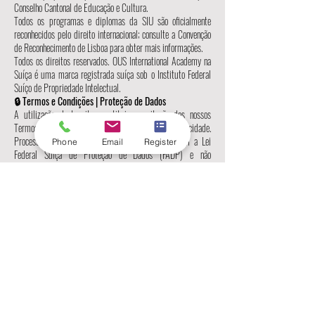
Conselho Cantonal de Educação e Cultura.
Todos os programas e diplomas da SIU são oficialmente
reconhecidos pelo direito internacional; consulte a Convenção
de Reconhecimento de Lisboa para obter mais informações.
Todos os direitos reservados. OUS International Academy na
Suíça é uma marca registrada suíça sob o Instituto Federal
Suíço de Propriedade Intelectual.
🔒 Termos e Condições | Proteção de Dados
A utilização deste site constitui a aceitação dos nossos
Termos e Condições Gerais e da Política de Privacidade.
Processamos dados pessoais em conformidade com a Lei
Phone
Email
Register
Federal Suíça de Proteção de Dados (FADP) e não
compartilhamos informações com terceiros sem
consentimento.
Reservamo-nos o direito de atualizar estes termos a
qualquer momento.
👁️‍🗨️ Versão em idioma autorizado
Somente a versão em inglês deste site é juridicamente
vinculativa. As traduções são fornecidas apenas para fins de
conveniência e podem conter imprecisões.
📞 Contate-nos
Freilagerstrasse 39, 8047 Zurique, Suíça
📞 Telefone:
+41443200033