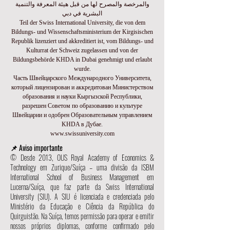
والمرخصة والمصرح لها من قبل هيئة المعرفة والتنمية
البشرية في دبي
Teil der Swiss International University, die von dem
Bildungs- und Wissenschaftsministerium der Kirgisischen
Republik lizenziert und akkreditiert ist, vom Bildungs- und
Kulturrat der Schweiz zugelassen und von der
Bildungsbehörde KHDA in Dubai genehmigt und erlaubt
wurde.
Часть Швейцарского Международного Университета,
который лицензирован и аккредитован Министерством
образования и науки Кыргызской Республики,
разрешен Советом по образованию и культуре
Швейцарии и одобрен Образовательным управлением
KHDA в Дубае.
www.swissuniversity.com
📌 Aviso importante
© Desde 2013, OUS Royal Academy of Economics &
Technology em Zurique/Suíça – uma divisão da ISBM
International School of Business Management em
Lucerna/Suíça, que faz parte da Swiss International
University (SIU). A SIU é licenciada e credenciada pelo
Ministério da Educação e Ciência da República do
Quirguistão. Na Suíça, temos permissão para operar e emitir
nossos próprios diplomas, conforme confirmado pelo