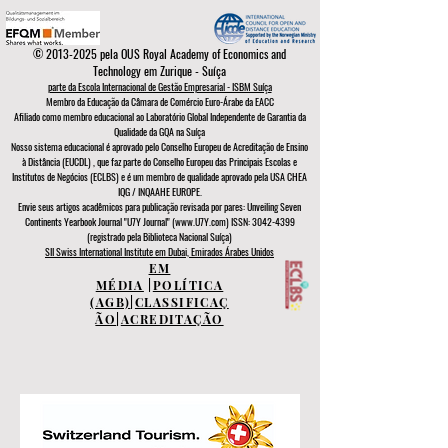
©
2013-2025
pela OUS Royal Academy of Economics and
Technology em Zurique - Suíça
parte da Escola Internacional de Gestão Empresarial - ISBM Suíça
Membro da Educação da Câmara de Comércio Euro-Árabe da EACC
Afiliado como membro educacional ao Laboratório Global Independente de Garantia da
Qualidade da GQA
na Suíça
Nosso sistema educacional é aprovado pelo
Conselho Europeu de
Acreditação de Ensino
à Distância (EUCDL)
, que faz parte do
Conselho Europeu das Principais Escolas e
Institutos de Negócios (ECLBS)
e é um membro de qualidade aprovado pela USA CHEA
IQG / INQAAHE EUROPE.
Envie seus artigos acadêmicos para publicação revisada por pares: Unveiling Seven
Continents Yearbook Journal "U7Y Journal" (www.U7Y.com) ISSN: 3042-4399
(registrado pela Biblioteca Nacional Suíça)
SII Swiss International Institute em Dubai, Emirados Árabes Unidos
EM
MÉDIA
|
POLÍTICA
(AGB)
|
CLASSIFICAÇ
ÃO
|
ACREDITAÇÃO