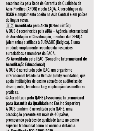
reconhecida pela Rede de Garantia da Qualidade da
Ásia-Pacífico (APQN) e pela EAQA. A acreditação da
BSKG é amplamente aceite na Ásia Central e em países
de língua russa.
🇺🇿 Acreditada pela ARIA (Uzbequistão)
A OUS é reconhecida pela ARIA – Agência Internacional
de Acreditação e Classificação, membro da CEENQA
(Alemanha) e afiliada à EURASHE (Bélgica). É uma
entidade amplamente reconhecida nos países
eurasiáticos e membros da EAQA.
🌎 Acreditada pelo IEAC (Conselho Internacional de
Acreditação Educacional)
A OUS é acreditada pelo IEAC, um organismo
internacional listado na British Quality Foundation, que
apoia instituições de ensino através de auditorias de
desempenho, benchmarking e aplicação das melhores
práticas.
🌐 Acreditada pela QAHE (Associação Internacional
para Garantia da Qualidade no Ensino Superior)
A OUS também é acreditada pela QAHE, uma
associação presente em mais de 40 países,
promovendo padrões de qualidade tanto no ensino
superior tradicional como no ensino a distância.
🏅 Certificada ISO 21001:2018