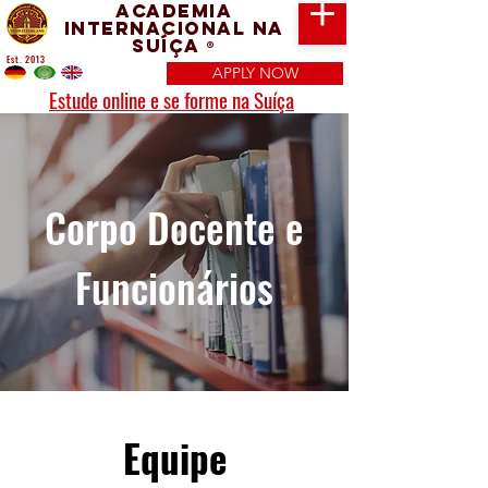
Academia
Internacional na
Suíça
®
Est. 2013
APPLY NOW
Estude online e se forme na Suíça
Corpo Docente e
Funcionários
Equipe