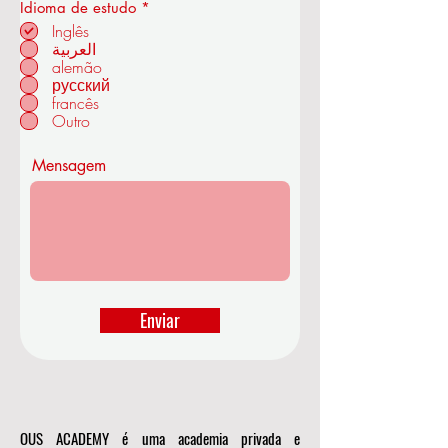
O
Idioma de estudo
*
b
Inglês
r
العربية
i
alemão
em ZÜRIQUE - SUÍÇA
g
a
русский
t
francês
ó
Outro
r
i
o
Mensagem
Enviar
OUS ACADEMY é uma academia privada e