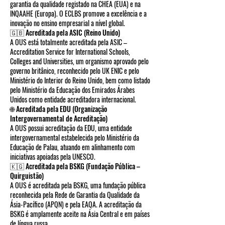
garantia da qualidade registado na CHEA (EUA) e na
INQAAHE (Europa). O ECLBS promove a excelência e a
inovação no ensino empresarial a nível global.
🇬🇧 Acreditada pela ASIC (Reino Unido)
A OUS está totalmente acreditada pela ASIC –
Accreditation Service for International Schools,
Colleges and Universities, um organismo aprovado pelo
governo britânico, reconhecido pelo UK ENIC e pelo
Ministério do Interior do Reino Unido, bem como listado
pelo Ministério da Educação dos Emirados Árabes
Unidos como entidade acreditadora internacional.
🌐 Acreditada pela EDU (Organização
Intergovernamental de Acreditação)
A OUS possui acreditação da EDU, uma entidade
intergovernamental estabelecida pelo Ministério da
Educação de Palau, atuando em alinhamento com
iniciativas apoiadas pela UNESCO.
🇰🇬 Acreditada pela BSKG (Fundação Pública –
Quirguistão)
A OUS é acreditada pela BSKG, uma fundação pública
reconhecida pela Rede de Garantia da Qualidade da
Ásia-Pacífico (APQN) e pela EAQA. A acreditação da
BSKG é amplamente aceite na Ásia Central e em países
de língua russa.