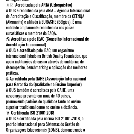
🇺🇿 Acreditada pela ARIA (Uzbequistão)
A OUS é reconhecida pela ARIA – Agência Internacional
de Acreditação e Classificação, membro da CEENQA
(Alemanha) e afiliada à EURASHE (Bélgica). É uma
entidade amplamente reconhecida nos países
eurasiáticos e membros da EAQA.
🌎 Acreditada pelo IEAC (Conselho Internacional de
Acreditação Educacional)
A OUS é acreditada pelo IEAC, um organismo
internacional listado na British Quality Foundation, que
apoia instituições de ensino através de auditorias de
desempenho, benchmarking e aplicação das melhores
práticas.
🌐 Acreditada pela QAHE (Associação Internacional
para Garantia da Qualidade no Ensino Superior)
A OUS também é acreditada pela QAHE, uma
associação presente em mais de 40 países,
promovendo padrões de qualidade tanto no ensino
superior tradicional como no ensino a distância.
🏅 Certificada ISO 21001:2018
A OUS é certificada pela norma ISO 21001:2018, o
padrão internacional para Sistemas de Gestão de
Organizações Educacionais (EOMS), demonstrando o