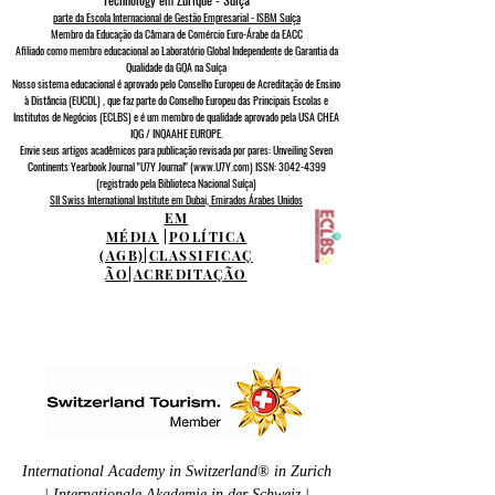
parte da Escola Internacional de Gestão Empresarial - ISBM Suíça
Membro da Educação da Câmara de Comércio Euro-Árabe da EACC
Afiliado como membro educacional ao Laboratório Global Independente de Garantia da
Qualidade da GQA
na Suíça
Nosso sistema educacional é aprovado pelo
Conselho Europeu de
Acreditação de Ensino
à Distância (EUCDL)
, que faz parte do
Conselho Europeu das Principais Escolas e
Institutos de Negócios (ECLBS)
e é um membro de qualidade aprovado pela USA CHEA
IQG / INQAAHE EUROPE.
Envie seus artigos acadêmicos para publicação revisada por pares: Unveiling Seven
Continents Yearbook Journal "U7Y Journal" (www.U7Y.com) ISSN: 3042-4399
(registrado pela Biblioteca Nacional Suíça)
SII Swiss International Institute em Dubai, Emirados Árabes Unidos
EM
MÉDIA
|
POLÍTICA
(AGB)
|
CLASSIFICAÇ
ÃO
|
ACREDITAÇÃO
International Academy in Switzerland® in Zurich
| Internationale Akademie in der Schweiz |