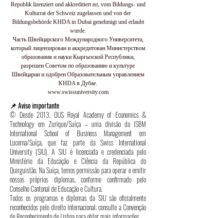
Republik lizenziert und akkreditiert ist, vom Bildungs- und
Kulturrat der Schweiz zugelassen und von der
Bildungsbehörde KHDA in Dubai genehmigt und erlaubt
wurde.
Часть Швейцарского Международного Университета,
который лицензирован и аккредитован Министерством
образования и науки Кыргызской Республики,
разрешен Советом по образованию и культуре
Швейцарии и одобрен Образовательным управлением
KHDA в Дубае.
www.swissuniversity.com
📌 Aviso importante
© Desde 2013, OUS Royal Academy of Economics &
Technology em Zurique/Suíça – uma divisão da ISBM
International School of Business Management em
Lucerna/Suíça, que faz parte da Swiss International
University (SIU). A SIU é licenciada e credenciada pelo
Ministério da Educação e Ciência da República do
Quirguistão. Na Suíça, temos permissão para operar e emitir
nossos próprios diplomas, conforme confirmado pelo
Conselho Cantonal de Educação e Cultura.
Todos os programas e diplomas da SIU são oficialmente
reconhecidos pelo direito internacional; consulte a Convenção
de Reconhecimento de Lisboa para obter mais informações.