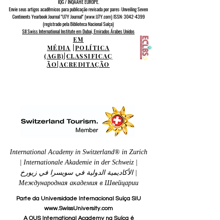
IQG / INQAAHE EUROPE.
Envie seus artigos acadêmicos para publicação revisada por pares: Unveiling Seven
Continents Yearbook Journal "U7Y Journal" (www.U7Y.com) ISSN: 3042-4399
(registrado pela Biblioteca Nacional Suíça)
SII Swiss International Institute em Dubai, Emirados Árabes Unidos
EM
MÉDIA
|
POLÍTICA
(AGB)
|
CLASSIFICAÇ
ÃO
|
ACREDITAÇÃO
International Academy in Switzerland® in Zurich
| Internationale Akademie in der Schweiz |
الأكاديمية الدولية في سويسرا في زيورخ |
Международная академия в Швейцарии
Parte da Universidade Internacional Suíça SIU
www.SwissUniversity.com
A OUS International Academy na Suíça é