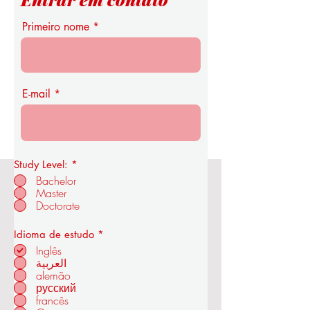
Primeiro nome
E-mail
Study Level:
*
Bachelor
Master
Academia Real de Economia e
Doctorate
Tecnologia OUS
O
Idioma de estudo
*
b
Inglês
r
العربية
i
alemão
em ZÜRIQUE - SUÍÇA
g
a
русский
t
francês
ó