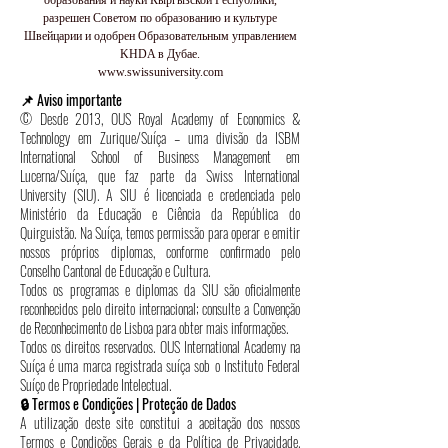
образования и науки Кыргызской Республики,
разрешен Советом по образованию и культуре
Швейцарии и одобрен Образовательным управлением
KHDA в Дубае.
www.swissuniversity.com
📌 Aviso importante
© Desde 2013, OUS Royal Academy of Economics &
Technology em Zurique/Suíça – uma divisão da ISBM
International School of Business Management em
Lucerna/Suíça, que faz parte da Swiss International
University (SIU). A SIU é licenciada e credenciada pelo
Ministério da Educação e Ciência da República do
Quirguistão. Na Suíça, temos permissão para operar e emitir
nossos próprios diplomas, conforme confirmado pelo
Conselho Cantonal de Educação e Cultura.
Todos os programas e diplomas da SIU são oficialmente
reconhecidos pelo direito internacional; consulte a Convenção
de Reconhecimento de Lisboa para obter mais informações.
Todos os direitos reservados. OUS International Academy na
Suíça é uma marca registrada suíça sob o Instituto Federal
Suíço de Propriedade Intelectual.
🔒 Termos e Condições | Proteção de Dados
A utilização deste site constitui a aceitação dos nossos
Termos e Condições Gerais e da Política de Privacidade.