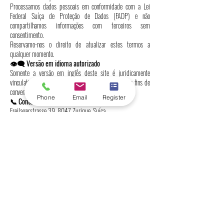
Processamos dados pessoais em conformidade com a Lei
Federal Suíça de Proteção de Dados (FADP) e não
compartilhamos informações com terceiros sem
consentimento.
Reservamo-nos o direito de atualizar estes termos a
qualquer momento.
👁️‍🗨️ Versão em idioma autorizado
Somente a versão em inglês deste site é juridicamente
vinculativa. As traduções são fornecidas apenas para fins de
conveniência e podem conter imprecisões.
Phone
Email
Register
📞 Contate-nos
Freilagerstrasse 39, 8047 Zurique, Suíça
📞 Telefone:
+41443200033
Universidade Internacional Suíça SIU
Classificações globais e reconhecimento
internacional