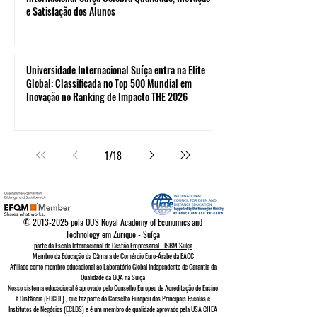
e Satisfação dos Alunos
Universidade Internacional Suíça entra na Elite
Global: Classificada no Top 500 Mundial em
Inovação no Ranking de Impacto THE 2026
1
/
18
©
2013-2025
pela OUS Royal Academy of Economics and
Technology em Zurique - Suíça
parte da Escola Internacional de Gestão Empresarial - ISBM Suíça
Membro da Educação da Câmara de Comércio Euro-Árabe da EACC
Afiliado como membro educacional ao Laboratório Global Independente de Garantia da
Qualidade da GQA
na Suíça
Nosso sistema educacional é aprovado pelo
Conselho Europeu de
Acreditação de Ensino
à Distância (EUCDL)
, que faz parte do
Conselho Europeu das Principais Escolas e
Institutos de Negócios (ECLBS)
e é um membro de qualidade aprovado pela USA CHEA