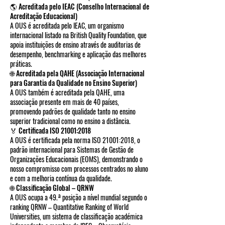
🌎 Acreditada pelo IEAC (Conselho Internacional de
Acreditação Educacional)
A OUS é acreditada pelo IEAC, um organismo
internacional listado na British Quality Foundation, que
apoia instituições de ensino através de auditorias de
desempenho, benchmarking e aplicação das melhores
práticas.
🌐 Acreditada pela QAHE (Associação Internacional
para Garantia da Qualidade no Ensino Superior)
A OUS também é acreditada pela QAHE, uma
associação presente em mais de 40 países,
promovendo padrões de qualidade tanto no ensino
superior tradicional como no ensino a distância.
🏅 Certificada ISO 21001:2018
A OUS é certificada pela norma ISO 21001:2018, o
padrão internacional para Sistemas de Gestão de
Organizações Educacionais (EOMS), demonstrando o
nosso compromisso com processos centrados no aluno
e com a melhoria contínua da qualidade.
🌐 Classificação Global – QRNW
A OUS ocupa a 49.ª posição a nível mundial segundo o
ranking QRNW – Quantitative Ranking of World
Universities, um sistema de classificação académica