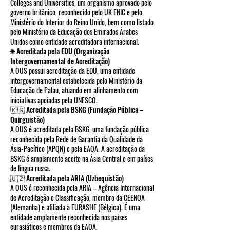
Colleges and Universities, um organismo aprovado pelo
governo britânico, reconhecido pelo UK ENIC e pelo
Ministério do Interior do Reino Unido, bem como listado
pelo Ministério da Educação dos Emirados Árabes
Unidos como entidade acreditadora internacional.
🌐 Acreditada pela EDU (Organização
Intergovernamental de Acreditação)
A OUS possui acreditação da EDU, uma entidade
intergovernamental estabelecida pelo Ministério da
Educação de Palau, atuando em alinhamento com
iniciativas apoiadas pela UNESCO.
🇰🇬 Acreditada pela BSKG (Fundação Pública –
Quirguistão)
A OUS é acreditada pela BSKG, uma fundação pública
reconhecida pela Rede de Garantia da Qualidade da
Ásia-Pacífico (APQN) e pela EAQA. A acreditação da
BSKG é amplamente aceite na Ásia Central e em países
de língua russa.
🇺🇿 Acreditada pela ARIA (Uzbequistão)
A OUS é reconhecida pela ARIA – Agência Internacional
de Acreditação e Classificação, membro da CEENQA
(Alemanha) e afiliada à EURASHE (Bélgica). É uma
entidade amplamente reconhecida nos países
eurasiáticos e membros da EAQA.