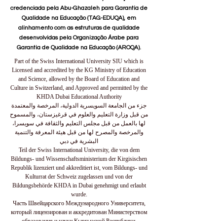
credenciada pela Abu-Ghazaleh para Garantia de
Qualidade na Educação (TAG-EDUQA), em
alinhamento com as estruturas de qualidade
desenvolvidas pela Organização Árabe para
Garantia de Qualidade na Educação (AROQA).
Part of the Swiss International University SIU which is
Licensed and accredited by the KG Ministry of Education
and Science, allowed by the Board of Education and
Culture in Switzerland, and Approved and permitted by the
KHDA Dubai Educational Authority
جزء من الجامعة السويسرية الدولية، المرخصة والمعتمدة
من قبل وزارة التعليم والعلوم في قرغيزستان، والمسموح
لها بالعمل من قبل مجلس التعليم والثقافة في سويسرا،
والمرخصة والمصرح لها من قبل هيئة المعرفة والتنمية
البشرية في دبي
Teil der Swiss International University, die von dem
Bildungs- und Wissenschaftsministerium der Kirgisischen
Republik lizenziert und akkreditiert ist, vom Bildungs- und
Kulturrat der Schweiz zugelassen und von der
Bildungsbehörde KHDA in Dubai genehmigt und erlaubt
wurde.
Часть Швейцарского Международного Университета,
который лицензирован и аккредитован Министерством