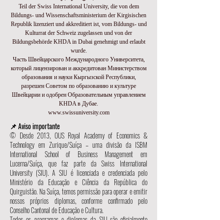
Teil der Swiss International University, die von dem
Bildungs- und Wissenschaftsministerium der Kirgisischen
Republik lizenziert und akkreditiert ist, vom Bildungs- und
Kulturrat der Schweiz zugelassen und von der
Bildungsbehörde KHDA in Dubai genehmigt und erlaubt
wurde.
Часть Швейцарского Международного Университета,
который лицензирован и аккредитован Министерством
образования и науки Кыргызской Республики,
разрешен Советом по образованию и культуре
Швейцарии и одобрен Образовательным управлением
KHDA в Дубае.
www.swissuniversity.com
📌 Aviso importante
© Desde 2013, OUS Royal Academy of Economics &
Technology em Zurique/Suíça – uma divisão da ISBM
International School of Business Management em
Lucerna/Suíça, que faz parte da Swiss International
University (SIU). A SIU é licenciada e credenciada pelo
Ministério da Educação e Ciência da República do
Quirguistão. Na Suíça, temos permissão para operar e emitir
nossos próprios diplomas, conforme confirmado pelo
Conselho Cantonal de Educação e Cultura.
Todos os programas e diplomas da SIU são oficialmente