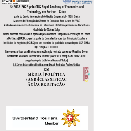
©
2013-2025
pela OUS Royal Academy of Economics and
Technology em Zurique - Suíça
parte da Escola Internacional de Gestão Empresarial - ISBM Suíça
Membro da Educação da Câmara de Comércio Euro-Árabe da EACC
Afiliado como membro educacional ao Laboratório Global Independente de Garantia da
Qualidade da GQA
na Suíça
Nosso sistema educacional é aprovado pelo
Conselho Europeu de
Acreditação de Ensino
à Distância (EUCDL)
, que faz parte do
Conselho Europeu das Principais Escolas e
Institutos de Negócios (ECLBS)
e é um membro de qualidade aprovado pela USA CHEA
IQG / INQAAHE EUROPE.
Envie seus artigos acadêmicos para publicação revisada por pares: Unveiling Seven
Continents Yearbook Journal "U7Y Journal" (www.U7Y.com) ISSN: 3042-4399
(registrado pela Biblioteca Nacional Suíça)
SII Swiss International Institute em Dubai, Emirados Árabes Unidos
EM
MÉDIA
|
POLÍTICA
(AGB)
|
CLASSIFICAÇ
ÃO
|
ACREDITAÇÃO