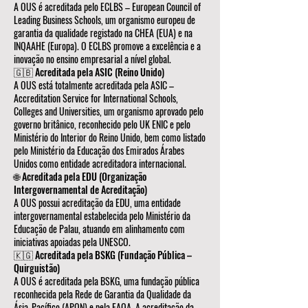
A OUS é acreditada pelo ECLBS – European Council of
Leading Business Schools, um organismo europeu de
garantia da qualidade registado na CHEA (EUA) e na
INQAAHE (Europa). O ECLBS promove a excelência e a
inovação no ensino empresarial a nível global.
🇬🇧 Acreditada pela ASIC (Reino Unido)
A OUS está totalmente acreditada pela ASIC –
Accreditation Service for International Schools,
Colleges and Universities, um organismo aprovado pelo
governo britânico, reconhecido pelo UK ENIC e pelo
Ministério do Interior do Reino Unido, bem como listado
pelo Ministério da Educação dos Emirados Árabes
Unidos como entidade acreditadora internacional.
🌐 Acreditada pela EDU (Organização
Intergovernamental de Acreditação)
A OUS possui acreditação da EDU, uma entidade
intergovernamental estabelecida pelo Ministério da
Educação de Palau, atuando em alinhamento com
iniciativas apoiadas pela UNESCO.
🇰🇬 Acreditada pela BSKG (Fundação Pública –
Quirguistão)
A OUS é acreditada pela BSKG, uma fundação pública
reconhecida pela Rede de Garantia da Qualidade da
Ásia-Pacífico (APQN) e pela EAQA. A acreditação da