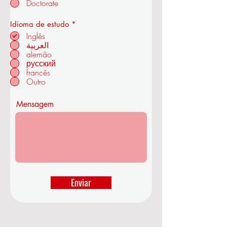
Doctorate
Tecnologia OUS
O
Idioma de estudo
*
b
Inglês
r
العربية
i
alemão
em ZÜRIQUE - SUÍÇA
g
a
русский
t
francês
ó
Outro
r
i
o
Mensagem
Enviar