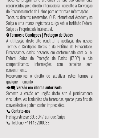
reconhecidos pelo direito internacional; consulte a Convenção
de Reconhecimento de Lisboa para obter mais informações.
Todos os direitos reservados. OUS International Academy na
Suíça é uma marca registrada suíça sob o Instituto Federal
Suíço de Propriedade Intelectual.
🔒 Termos e Condições | Proteção de Dados
A utilização deste site constitui a aceitação dos nossos
Termos e Condições Gerais e da Política de Privacidade.
Processamos dados pessoais em conformidade com a Lei
Federal Suíça de Proteção de Dados (FADP) e não
compartilhamos informações com terceiros sem
consentimento.
Reservamo-nos o direito de atualizar estes termos a
qualquer momento.
👁️‍🗨️ Versão em idioma autorizado
Somente a versão em inglês deste site é juridicamente
vinculativa. As traduções são fornecidas apenas para fins de
conveniência e podem conter imprecisões.
📞 Contate-nos
Freilagerstrasse 39, 8047 Zurique, Suíça
📞 Telefone:
+41443200033