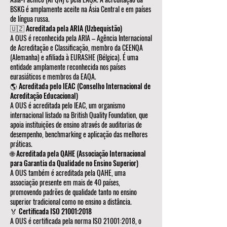
BSKG é amplamente aceite na Ásia Central e em países
de língua russa.
🇺🇿 Acreditada pela ARIA (Uzbequistão)
A OUS é reconhecida pela ARIA – Agência Internacional
de Acreditação e Classificação, membro da CEENQA
(Alemanha) e afiliada à EURASHE (Bélgica). É uma
entidade amplamente reconhecida nos países
eurasiáticos e membros da EAQA.
🌎 Acreditada pelo IEAC (Conselho Internacional de
Acreditação Educacional)
A OUS é acreditada pelo IEAC, um organismo
internacional listado na British Quality Foundation, que
apoia instituições de ensino através de auditorias de
desempenho, benchmarking e aplicação das melhores
práticas.
🌐 Acreditada pela QAHE (Associação Internacional
para Garantia da Qualidade no Ensino Superior)
A OUS também é acreditada pela QAHE, uma
associação presente em mais de 40 países,
promovendo padrões de qualidade tanto no ensino
superior tradicional como no ensino a distância.
🏅 Certificada ISO 21001:2018
A OUS é certificada pela norma ISO 21001:2018, o