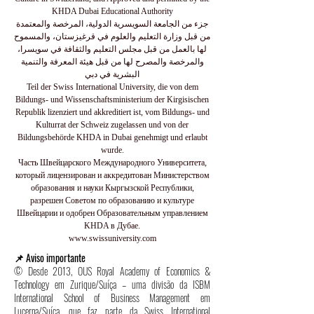
KHDA Dubai Educational Authority
جزء من الجامعة السويسرية الدولية، المرخصة والمعتمدة
من قبل وزارة التعليم والعلوم في قرغيزستان، والمسموح
لها بالعمل من قبل مجلس التعليم والثقافة في سويسرا،
والمرخصة والمصرح لها من قبل هيئة المعرفة والتنمية
البشرية في دبي
Teil der Swiss International University, die von dem
Bildungs- und Wissenschaftsministerium der Kirgisischen
Republik lizenziert und akkreditiert ist, vom Bildungs- und
Kulturrat der Schweiz zugelassen und von der
Bildungsbehörde KHDA in Dubai genehmigt und erlaubt
wurde.
Часть Швейцарского Международного Университета,
который лицензирован и аккредитован Министерством
образования и науки Кыргызской Республики,
разрешен Советом по образованию и культуре
Швейцарии и одобрен Образовательным управлением
KHDA в Дубае.
www.swissuniversity.com
📌 Aviso importante
© Desde 2013, OUS Royal Academy of Economics &
Technology em Zurique/Suíça – uma divisão da ISBM
International School of Business Management em
Lucerna/Suíça, que faz parte da Swiss International