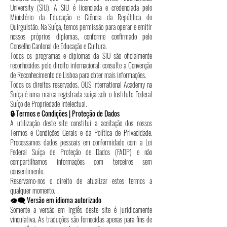
University (SIU). A SIU é licenciada e credenciada pelo
Ministério da Educação e Ciência da República do
Quirguistão. Na Suíça, temos permissão para operar e emitir
nossos próprios diplomas, conforme confirmado pelo
Conselho Cantonal de Educação e Cultura.
Todos os programas e diplomas da SIU são oficialmente
reconhecidos pelo direito internacional; consulte a Convenção
de Reconhecimento de Lisboa para obter mais informações.
Todos os direitos reservados. OUS International Academy na
Suíça é uma marca registrada suíça sob o Instituto Federal
Suíço de Propriedade Intelectual.
🔒 Termos e Condições | Proteção de Dados
A utilização deste site constitui a aceitação dos nossos
Termos e Condições Gerais e da Política de Privacidade.
Processamos dados pessoais em conformidade com a Lei
Federal Suíça de Proteção de Dados (FADP) e não
compartilhamos informações com terceiros sem
consentimento.
Reservamo-nos o direito de atualizar estes termos a
qualquer momento.
👁️‍🗨️ Versão em idioma autorizado
Somente a versão em inglês deste site é juridicamente
vinculativa. As traduções são fornecidas apenas para fins de