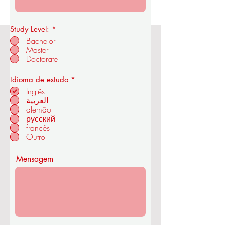
Study Level:
*
Bachelor
Master
Academia Real de Economia e
Doctorate
Tecnologia OUS
O
Idioma de estudo
*
b
Inglês
r
العربية
i
alemão
em ZÜRIQUE - SUÍÇA
g
a
русский
t
francês
ó
Outro
r
i
o
Mensagem