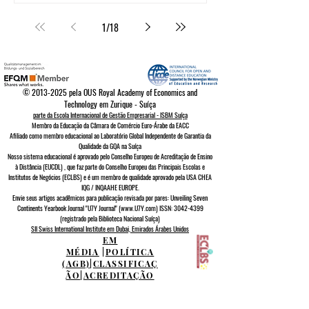
1
/
18
©
2013-2025
pela OUS Royal Academy of Economics and
Technology em Zurique - Suíça
parte da Escola Internacional de Gestão Empresarial - ISBM Suíça
Membro da Educação da Câmara de Comércio Euro-Árabe da EACC
Afiliado como membro educacional ao Laboratório Global Independente de Garantia da
Qualidade da GQA
na Suíça
Nosso sistema educacional é aprovado pelo
Conselho Europeu de
Acreditação de Ensino
à Distância (EUCDL)
, que faz parte do
Conselho Europeu das Principais Escolas e
Institutos de Negócios (ECLBS)
e é um membro de qualidade aprovado pela USA CHEA
IQG / INQAAHE EUROPE.
Envie seus artigos acadêmicos para publicação revisada por pares: Unveiling Seven
Continents Yearbook Journal "U7Y Journal" (www.U7Y.com) ISSN: 3042-4399
(registrado pela Biblioteca Nacional Suíça)
SII Swiss International Institute em Dubai, Emirados Árabes Unidos
EM
MÉDIA
|
POLÍTICA
(AGB)
|
CLASSIFICAÇ
ÃO
|
ACREDITAÇÃO