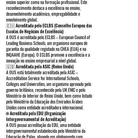
ensino superior como na formação profissional. Este
reconhecimento destaca a excelência no ensino,
desenvolvimento académico, empregabilidade e
envolvimento global.
🇪🇺 Acreditada pelo ECLBS (Conselho Europeu das
Escolas de Negócios de Excelência)
A OUS é acreditada pelo ECLBS – European Council of
Leading Business Schools, um organismo europeu de
garantia da qualidade registado na CHEA (EUA) e na
INQAAHE (Europa). O ECLBS promove a excelência e a
inovação no ensino empresarial a nível global.
🇬🇧 Acreditada pela ASIC (Reino Unido)
A OUS está totalmente acreditada pela ASIC –
Accreditation Service for International Schools,
Colleges and Universities, um organismo aprovado pelo
governo britânico, reconhecido pelo UK ENIC e pelo
Ministério do Interior do Reino Unido, bem como listado
pelo Ministério da Educação dos Emirados Árabes
Unidos como entidade acreditadora internacional.
🌐 Acreditada pela EDU (Organização
Intergovernamental de Acreditação)
A OUS possui acreditação da EDU, uma entidade
intergovernamental estabelecida pelo Ministério da
Educação de Palau, atuando em alinhamento com