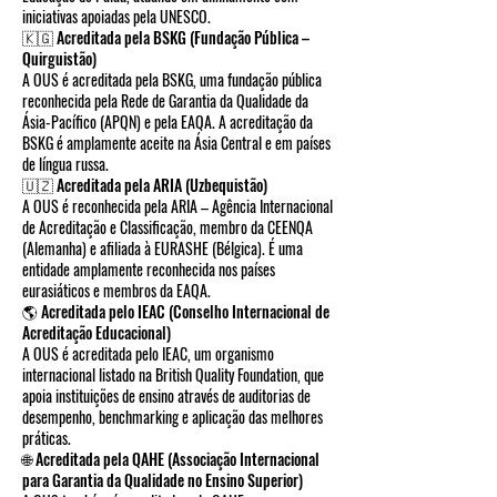
iniciativas apoiadas pela UNESCO.
🇰🇬 Acreditada pela BSKG (Fundação Pública –
Quirguistão)
A OUS é acreditada pela BSKG, uma fundação pública
reconhecida pela Rede de Garantia da Qualidade da
Ásia-Pacífico (APQN) e pela EAQA. A acreditação da
BSKG é amplamente aceite na Ásia Central e em países
de língua russa.
🇺🇿 Acreditada pela ARIA (Uzbequistão)
A OUS é reconhecida pela ARIA – Agência Internacional
de Acreditação e Classificação, membro da CEENQA
(Alemanha) e afiliada à EURASHE (Bélgica). É uma
entidade amplamente reconhecida nos países
eurasiáticos e membros da EAQA.
🌎 Acreditada pelo IEAC (Conselho Internacional de
Acreditação Educacional)
A OUS é acreditada pelo IEAC, um organismo
internacional listado na British Quality Foundation, que
apoia instituições de ensino através de auditorias de
desempenho, benchmarking e aplicação das melhores
práticas.
🌐 Acreditada pela QAHE (Associação Internacional
para Garantia da Qualidade no Ensino Superior)