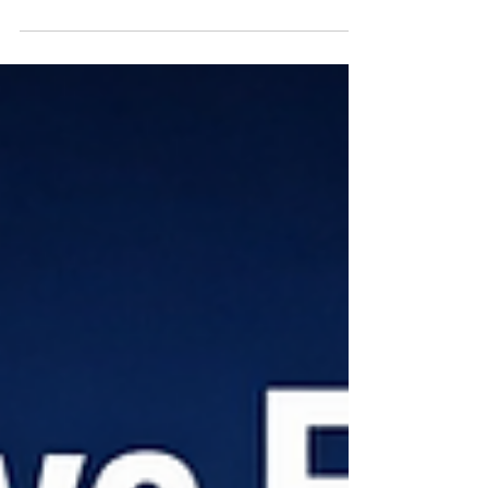
l’étudiant
L’apprentissage transfrontalier n’est plus une idée marginale ni
une solution réservée à quelques profils particuliers. Il s’impose
désormais comme une réalité durable de l’enseignement
moderne. Aujourd’hui, un étudiant n’a plus besoin d’être
physiquement installé dans une seule ville ou dans un seul pays
pour accéder à une formation de qualité. Il peut suivre ses
études à distance, échanger avec des enseignants et des
camarades de différentes régions du monde, et construire