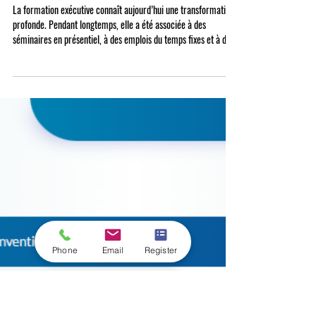
15 avr.
Comment la formation exécutive
évolue à l’ère numérique
La formation exécutive connaît aujourd’hui une transformation
profonde. Pendant longtemps, elle a été associée à des
séminaires en présentiel, à des emplois du temps fixes et à des
déplacements vers de grandes villes pour participer à des
sessions intensives. Ce modèle conserve encore une certaine
valeur, mais il ne correspond plus entièrement aux attentes du
monde professionnel actuel. À l’ère numérique, les cadres, les
entrepreneurs et les professionnels expérimentés recher
Phone
Email
Register