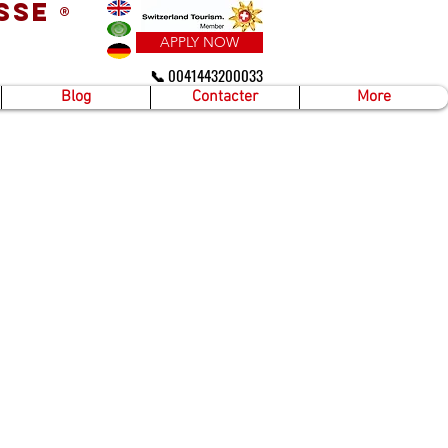
sse
®
APPLY NOW
📞 0041443200033
Blog
Contacter
More