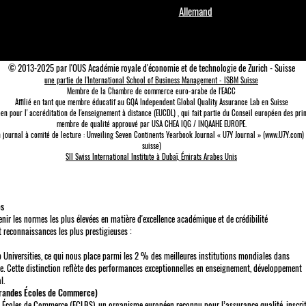
Allemand
© 2013-2025 par l'OUS Académie royale d'économie et de technologie de Zurich - Suisse
une partie de l'International School of Business Management - ISBM Suisse
Membre de la Chambre de commerce euro-arabe de l'EACC
Affilié en tant que membre éducatif au GQA Independent Global Quality Assurance Lab
en Suisse
en pour l'
accréditation de l'enseignement à distance (EUCDL)
, qui fait partie du
Conseil européen des prin
membre de qualité approuvé par USA CHEA IQG / INQAAHE EUROPE.
un journal à comité de lecture : Unveiling Seven Continents Yearbook Journal « U7Y Journal » (www.U7Y.com)
suisse)
SII Swiss International Institute à Dubaï, Émirats Arabes Unis
es
r les normes les plus élevées en matière d'excellence académique et de crédibilité
t reconnaissances les plus prestigieuses :
 Universities, ce qui nous place parmi les 2 % des meilleures institutions mondiales dans
le. Cette distinction reflète des performances exceptionnelles en enseignement, développement
l.
Grandes Écoles de Commerce)
s Écoles de Commerce (ECLBS), un organisme européen reconnu pour l’assurance qualité, inscri