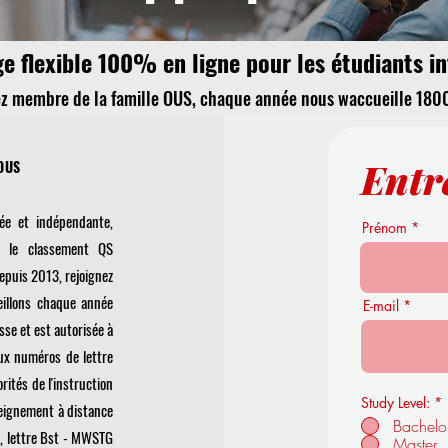
e flexible 100% en ligne pour les étudiants i
ez membre de la famille OUS, chaque année nous w
accueille 180
Entr
'OUS
ée et indépendante,
Prénom
r le classement QS
epuis 2013, rejoignez
eillons chaque année
E-mail
se et est autorisée à
ux numéros de lettre
tés de l'instruction
Study Level:
*
seignement à distance
Bachelo
11, lettre Bst - MWSTG
Master