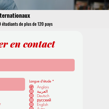
nternationaux
0 étudiants de plus de 120 pays
er en contact
O
Langue d'étude
*
b
Anglais
l
العربية
i
g
Deutsch
a
русский
t
r
English
o
i
Autre