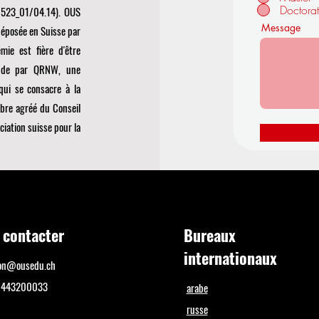
Doctora
(1523_01/04.14). OUS
Message
déposée en Suisse par
émie est fière d'être
onde par
QRNW, une
qui se consacre à la
mbre agréé du
Conseil
ciation suisse pour la
 contacter
Bureaux
internationaux
ion@ousedu.ch
+41443200033
arabe
russe