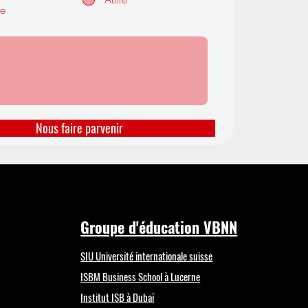
r
te
e
Nous faire parvenir
Groupe d'éducation VBNN
SIU Université internationale suisse
ISBM Business School à Lucerne
Institut ISB à Dubaï