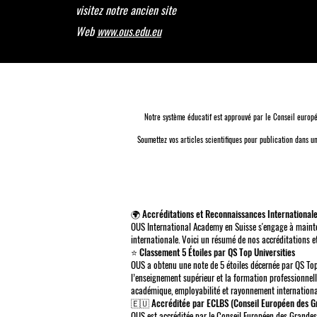
visitez notre ancien site
Web
www.ous.edu.eu
Notre système éducatif est approuvé par le
Conseil europé
Soumettez vos articles scientifiques pour publication dans 
🌍 Accréditations et Reconnaissances International
OUS International Academy en Suisse s'engage à mainteni
internationale. Voici un résumé de nos accréditations e
⭐ Classement 5 Étoiles par QS Top Universities
OUS a obtenu une note de 5 étoiles décernée par QS Top
l’enseignement supérieur et la formation professionnel
académique, employabilité et rayonnement internationa
🇪🇺 Accréditée par ECLBS (Conseil Européen des 
OUS est accréditée par le Conseil Européen des Grande