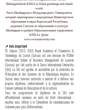
Bildungsbehörde KHDA in Dubai genehmigt und erlaubt
wurde.
Часть Швейцарского Международного Университета,
который лицензирован и аккредитован Министерством
образования и науки Кыргызской Республики,
разрешен Советом по образованию и культуре
Швейцарии и одобрен Образовательным управлением
KHDA в Дубае.
www.swissuniversity.com
📌 Avis important
© Depuis 2013, l'OUS Royal Academy of Economics &
Technology de Zurich (Suisse) est une division de l'ISBM
International School of Business Management de Lucerne
(Suisse), qui fait partie de la Swiss International University
(SIU). La SIU est agréée et accréditée par le ministère de
l'Éducation et des Sciences de la République kirghize. En
Suisse, nous sommes autorisés à exercer et à délivrer nos
propres diplômes, conformément à la réglementation du
Conseil cantonal de l'éducation et de la culture.
Tous les programmes et diplômes de la SIU sont
officiellement reconnus en vertu du droit international ;
veuillez vous référer à la Convention de reconnaissance de
Lisbonne pour plus d'informations.