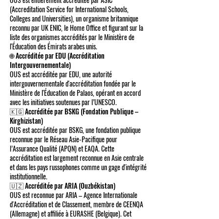
(Accreditation Service for International Schools,
Colleges and Universities), un organisme britannique
reconnu par UK ENIC, le Home Office et figurant sur la
liste des organismes accrédités par le Ministère de
l'Éducation des Émirats arabes unis.
🌐 Accréditée par EDU (Accréditation
Intergouvernementale)
OUS est accréditée par EDU, une autorité
intergouvernementale d'accréditation fondée par le
Ministère de l'Éducation de Palaos, opérant en accord
avec les initiatives soutenues par l’UNESCO.
🇰🇬 Accréditée par BSKG (Fondation Publique –
Kirghizistan)
OUS est accréditée par BSKG, une fondation publique
reconnue par le Réseau Asie-Pacifique pour
l’Assurance Qualité (APQN) et EAQA. Cette
accréditation est largement reconnue en Asie centrale
et dans les pays russophones comme un gage d'intégrité
institutionnelle.
🇺🇿 Accréditée par ARIA (Ouzbékistan)
OUS est reconnue par ARIA – Agence Internationale
d'Accréditation et de Classement, membre de CEENQA
(Allemagne) et affiliée à EURASHE (Belgique). Cet