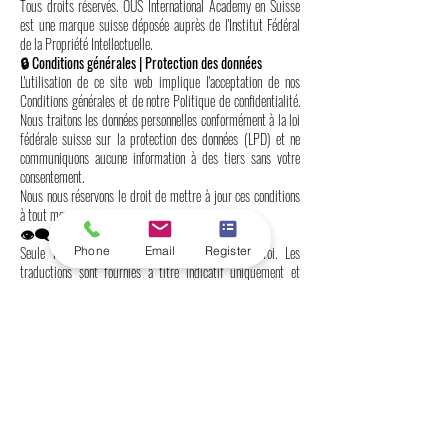
Tous droits réservés. OUS International Academy en Suisse
est une marque suisse déposée auprès de l'Institut Fédéral
de la Propriété Intellectuelle.
🔒 Conditions générales | Protection des données
L'utilisation de ce site web implique l'acceptation de nos
Conditions générales et de notre Politique de confidentialité.
Nous traitons les données personnelles conformément à la loi
fédérale suisse sur la protection des données (LPD) et ne
communiquons aucune information à des tiers sans votre
consentement.
Nous nous réservons le droit de mettre à jour ces conditions
à tout moment.
👁️‍🗨️ Version linguistique autorisée
Seule la version anglaise de ce site web fait foi. Les
Phone
Email
Register
traductions sont fournies à titre indicatif uniquement et
peuvent contenir des inexactitudes.
📞 Contactez-nous
Freilagerstrasse 39, 8047 Zurich, Suisse
📞 Tél. :
+41443200033