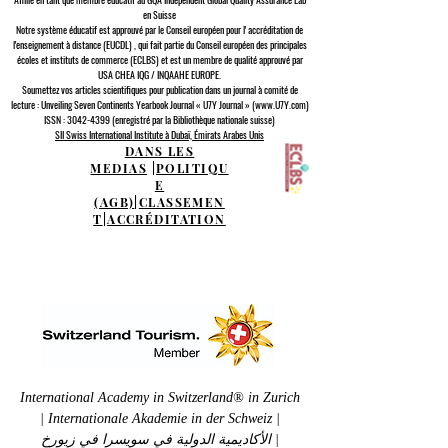
en Suisse
Notre système éducatif est approuvé par le
Conseil européen pour l'
accréditation de
l'enseignement à distance (EUCDL)
, qui fait partie du
Conseil européen des principales
écoles et instituts de commerce (ECLBS)
et est un membre de qualité approuvé par
USA CHEA IQG / INQAAHE EUROPE.
Soumettez vos articles scientifiques pour publication dans un journal à comité de
lecture : Unveiling Seven Continents Yearbook Journal « U7Y Journal » (www.U7Y.com)
ISSN : 3042-4399 (enregistré par la Bibliothèque nationale suisse)
SII Swiss International Institute à Dubaï, Émirats Arabes Unis
DANS LES
MEDIAS
|
POLITIQU
E
(AGB)
|
CLASSEMEN
T
|
ACCRÉDITATION
International Academy in Switzerland® in Zurich
| Internationale Akademie in der Schweiz |
الأكاديمية الدولية في سويسرا في زيورخ |