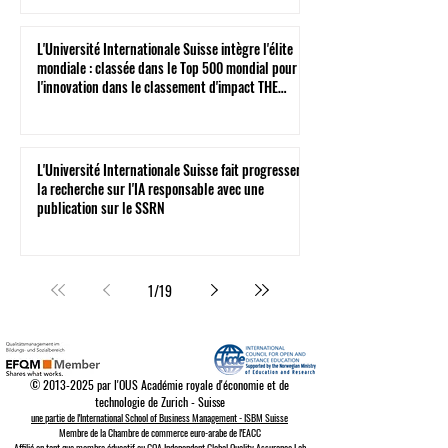
L'Université Internationale Suisse intègre l'élite
mondiale : classée dans le Top 500 mondial pour
l'innovation dans le classement d'impact THE
2026
L'Université Internationale Suisse fait progresser
la recherche sur l'IA responsable avec une
publication sur le SSRN
1
/
19
©
2013-2025
par l'OUS Académie royale d'économie et de
technologie de Zurich - Suisse
une partie de l'International School of Business Management - ISBM Suisse
Membre de la Chambre de commerce euro-arabe de l'EACC
Affilié en tant que membre éducatif au GQA Independent Global Quality Assurance Lab