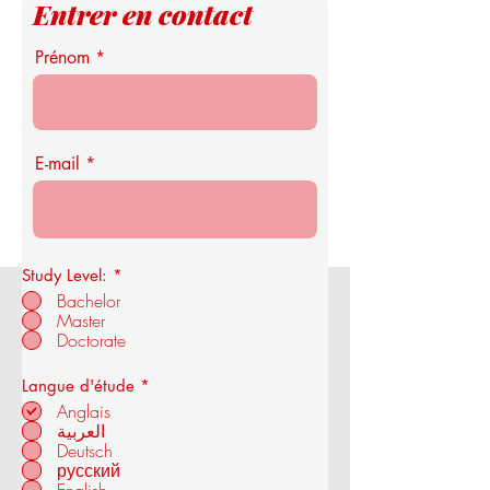
Entrer en contact
Prénom
E-mail
Study Level:
*
Bachelor
Master
Académie royale d'économie et de
Doctorate
technologie de l'OUS
O
Langue d'étude
*
b
Anglais
l
العربية
i
Deutsch
à ZÜRICH - SUISSE
g
a
русский
t