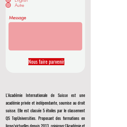
English
o
Autre
i
r
e
Message
Nous faire parvenir
L'Académie Internationale de Suisse est une
académie privée et indépendante, soumise au droit
suisse. Elle est classée 5 étoiles par le classement
QS TopUniversities. Proposant des formations en
ligne/virtuelles depuis 2013, rejoignez l'Académie et