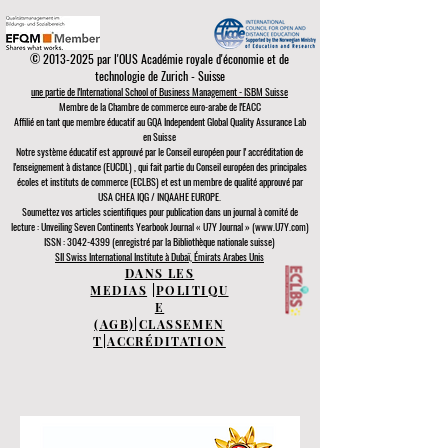
©
2013-2025
par l'OUS Académie royale d'économie et de
technologie de Zurich - Suisse
une partie de l'International School of Business Management - ISBM Suisse
Membre de la Chambre de commerce euro-arabe de l'EACC
Affilié en tant que membre éducatif au GQA Independent Global Quality Assurance Lab
en Suisse
Notre système éducatif est approuvé par le
Conseil européen pour l'
accréditation de
l'enseignement à distance (EUCDL)
, qui fait partie du
Conseil européen des principales
écoles et instituts de commerce (ECLBS)
et est un membre de qualité approuvé par
USA CHEA IQG / INQAAHE EUROPE.
Soumettez vos articles scientifiques pour publication dans un journal à comité de
lecture : Unveiling Seven Continents Yearbook Journal « U7Y Journal » (www.U7Y.com)
ISSN : 3042-4399 (enregistré par la Bibliothèque nationale suisse)
SII Swiss International Institute à Dubaï, Émirats Arabes Unis
DANS LES
MEDIAS
|
POLITIQU
E
(AGB)
|
CLASSEMEN
T
|
ACCRÉDITATION