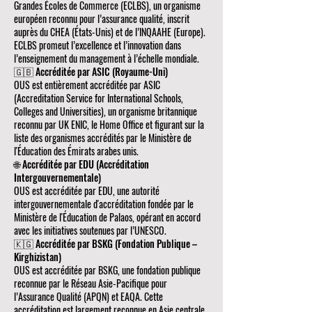
Grandes Écoles de Commerce (ECLBS), un organisme
européen reconnu pour l’assurance qualité, inscrit
auprès du CHEA (États-Unis) et de l’INQAAHE (Europe).
ECLBS promeut l’excellence et l’innovation dans
l’enseignement du management à l’échelle mondiale.
🇬🇧 Accréditée par ASIC (Royaume-Uni)
OUS est entièrement accréditée par ASIC
(Accreditation Service for International Schools,
Colleges and Universities), un organisme britannique
reconnu par UK ENIC, le Home Office et figurant sur la
liste des organismes accrédités par le Ministère de
l'Éducation des Émirats arabes unis.
🌐 Accréditée par EDU (Accréditation
Intergouvernementale)
OUS est accréditée par EDU, une autorité
intergouvernementale d'accréditation fondée par le
Ministère de l'Éducation de Palaos, opérant en accord
avec les initiatives soutenues par l’UNESCO.
🇰🇬 Accréditée par BSKG (Fondation Publique –
Kirghizistan)
OUS est accréditée par BSKG, une fondation publique
reconnue par le Réseau Asie-Pacifique pour
l’Assurance Qualité (APQN) et EAQA. Cette
accréditation est largement reconnue en Asie centrale