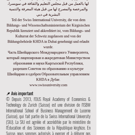
لها بالعمل من قبل مجلس التعليم والثقافة في سويسرا،
والمرخصة والمصرح لها من قبل هيئة المعرفة والتنمية
البشرية في دبي
Teil der Swiss International University, die von dem
Bildungs- und Wissenschaftsministerium der Kirgisischen
Republik lizenziert und akkreditiert ist, vom Bildungs- und
Kulturrat der Schweiz zugelassen und von der
Bildungsbehörde KHDA in Dubai genehmigt und erlaubt
wurde.
Часть Швейцарского Международного Университета,
который лицензирован и аккредитован Министерством
образования и науки Кыргызской Республики,
разрешен Советом по образованию и культуре
Швейцарии и одобрен Образовательным управлением
KHDA в Дубае.
www.swissuniversity.com
📌 Avis important
© Depuis 2013, l'OUS Royal Academy of Economics &
Technology de Zurich (Suisse) est une division de l'ISBM
International School of Business Management de Lucerne
(Suisse), qui fait partie de la Swiss International University
(SIU). La SIU est agréée et accréditée par le ministère de
l'Éducation et des Sciences de la République kirghize. En
Suisse, nous sommes autorisés à exercer et à délivrer nos