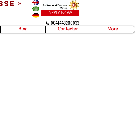
sse
®
APPLY NOW
📞 0041443200033
Blog
Contacter
More