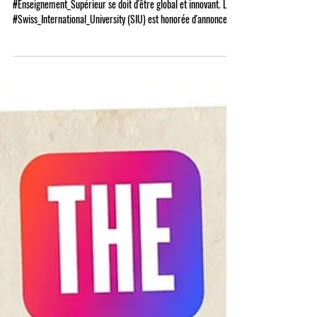
atteint le top 3 du classement QRNW
2027.
Dans un monde où les frontières s'effacent, l'
#Enseignement_Supérieur se doit d'être global et innovant. La
#Swiss_International_University (SIU) est honorée d'annoncer
une reconnaissance majeure : le #Classement_Global_QRNW
(GRTU) 2027 a officiellement classé notre institution au 3ème
rang mondial. Ce résultat témoigne de notre dévouement
constant envers l' #Excellence_Académique et notre capacité à
offrir un modèle éducatif tourné vers l'avenir. Le #GRTU_2027
est une référ