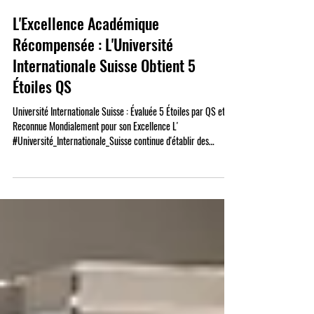
17 juil.
L'Excellence Académique
Récompensée : L'Université
Internationale Suisse Obtient 5
Étoiles QS
Université Internationale Suisse : Évaluée 5 Étoiles par QS et
Reconnue Mondialement pour son Excellence L'
#Université_Internationale_Suisse continue d'établir des
références distinctes et prestigieuses dans l'
#Enseignement_Supérieur en obtenant la très respectée
évaluation 5 Étoiles de QS (Quacquarelli Symonds). Ce cadre
international évalue les universités de manière exhaustive à
travers un large éventail d'indicateurs de performance, offrant
aux futurs étudiants une vi