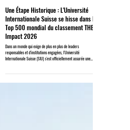
25 juin
Une Étape Historique : L'Université
Internationale Suisse se hisse dans le
Top 500 mondial du classement THE
Impact 2026
Dans un monde qui exige de plus en plus de leaders
responsables et d'institutions engagées, l'Université
Internationale Suisse (SIU) s'est officiellement assurée une
place d'élite parmi les 500 meilleures universités au monde
dans les très attendus Times Higher Education (THE)
Sustainability Impact Rankings 2026. Cette étape cruciale ne