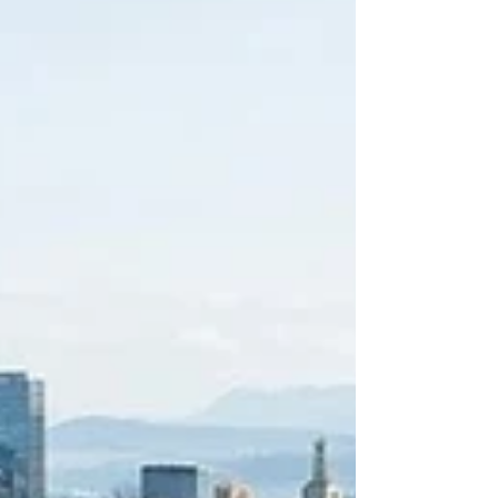
vient pas seulement consolider la réputation de l'université, elle
réaffirme également sa vision en tant qu'institution avant-
gardiste, déter