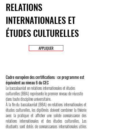
RELATIONS
INTERNATIONALES ET
ÉTUDES CULTURELLES
APPLIQUER
Cadre européen des certifications : ce programme est
équivalent au niveau 6 du CEC
Le baccalauréat en relations internationales et études
culturelles (BBA) représente le premier niveau de réussite
dans toute discipline universitaire.
À la fin du baccalauréat (BBA) en relations internationales et
études culturelles, les diplômés doivent combiner la théorie
avec la pratique et afficher une solide connaissance des
relations internationales et des études culturelles. Les
étudiants sont dotés de connaissances internationales utiles