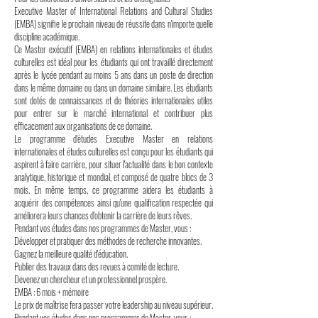
Executive Master of International Relations and Cultural Studies
(EMBA) signifie le prochain niveau de réussite dans n'importe quelle
discipline académique.
Ce Master exécutif (EMBA) en relations internationales et études
culturelles est idéal pour les étudiants qui ont travaillé directement
après le lycée pendant au moins 5 ans dans un poste de direction
dans le même domaine ou dans un domaine similaire. Les étudiants
sont dotés de connaissances et de théories internationales utiles
pour entrer sur le marché international et contribuer plus
efficacement aux organisations de ce domaine.
Le programme d'études Executive Master en relations
internationales et études culturelles est conçu pour les étudiants qui
aspirent à faire carrière, pour situer l'actualité dans le bon contexte
analytique, historique et mondial, et composé de quatre blocs de 3
mois. En même temps, ce programme aidera les étudiants à
acquérir des compétences ainsi qu'une qualification respectée qui
améliorera leurs chances d'obtenir la carrière de leurs rêves.
Pendant vos études dans nos programmes de Master, vous :
Développer et pratiquer des méthodes de recherche innovantes.
Gagnez la meilleure qualité d'éducation.
Publier des travaux dans des revues à comité de lecture.
Devenez un chercheur et un professionnel prospère.
EMBA : 6 mois + mémoire
Le prix de maîtrise fera passer votre leadership au niveau supérieur.
Pendant vos études dans nos programmes de Master, vous :