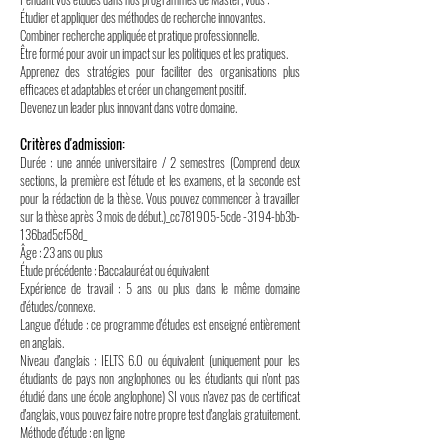
Étudier et appliquer des méthodes de recherche innovantes.
Combiner recherche appliquée et pratique professionnelle.
Être formé pour avoir un impact sur les politiques et les pratiques.
Apprenez des stratégies pour faciliter des organisations plus
efficaces et adaptables et créer un changement positif.
Devenez un leader plus innovant dans votre domaine.
Critères d'admission:
Durée : une année universitaire / 2 semestres (Comprend deux
sections, la première est l'étude et les examens, et la seconde est
pour la rédaction de la thèse. Vous pouvez commencer à travailler
sur la thèse après 3 mois de début.)_cc781905-5cde -3194-bb3b-
136bad5cf58d_
Âge : 23 ans ou plus
Étude précédente : Baccalauréat ou équivalent
Expérience de travail : 5 ans ou plus dans le même domaine
d'études/connexe.
Langue d'étude : ce programme d'études est enseigné entièrement
en anglais.
Niveau d'anglais : IELTS 6.0 ou équivalent (uniquement pour les
étudiants de pays non anglophones ou les étudiants qui n'ont pas
étudié dans une école anglophone) SI vous n'avez pas de certificat
d'anglais, vous pouvez faire notre propre test d'anglais gratuitement.
Méthode d'étude : en ligne