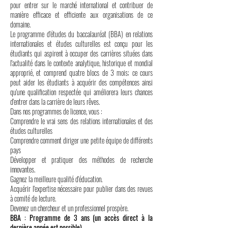
pour entrer sur le marché international et contribuer de
manière efficace et efficiente aux organisations de ce
domaine.
Le programme d'études du baccalauréat (BBA) en relations
internationales et études culturelles est conçu pour les
étudiants qui aspirent à occuper des carrières situées dans
l'actualité dans le contexte analytique, historique et mondial
approprié, et comprend quatre blocs de 3 mois; ce cours
peut aider les étudiants à acquérir des compétences ainsi
qu'une qualification respectée qui améliorera leurs chances
d'entrer dans la carrière de leurs rêves.
Dans nos programmes de licence, vous :
Comprendre le vrai sens des relations internationales et des
études culturelles
Comprendre comment diriger une petite équipe de différents
pays
Développer et pratiquer des méthodes de recherche
innovantes.
Gagnez la meilleure qualité d'éducation.
Acquérir l'expertise nécessaire pour publier dans des revues
à comité de lecture.
Devenez un chercheur et un professionnel prospère.
BBA : Programme de 3 ans (un accès direct à la
dernière année est possible)