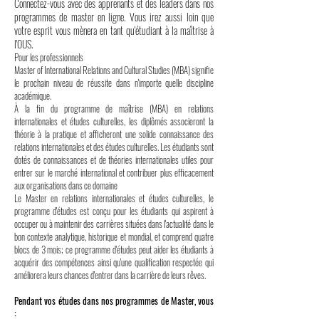
Connectez-vous avec des apprenants et des leaders dans nos
programmes de master en ligne. Vous irez aussi loin que
votre esprit vous mènera en tant qu'étudiant à la maîtrise à
l'OUS.
Pour les professionnels
Master of International Relations and Cultural Studies (MBA) signifie
le prochain niveau de réussite dans n'importe quelle discipline
académique.
À la fin du programme de maîtrise (MBA) en relations
internationales et études culturelles, les diplômés associeront la
théorie à la pratique et afficheront une solide connaissance des
relations internationales et des études culturelles. Les étudiants sont
dotés de connaissances et de théories internationales utiles pour
entrer sur le marché international et contribuer plus efficacement
aux organisations dans ce domaine
Le Master en relations internationales et études culturelles, le
programme d'études est conçu pour les étudiants qui aspirent à
occuper ou à maintenir des carrières situées dans l'actualité dans le
bon contexte analytique, historique et mondial, et comprend quatre
blocs de 3 mois; ce programme d'études peut aider les étudiants à
acquérir des compétences ainsi qu'une qualification respectée qui
améliorera leurs chances d'entrer dans la carrière de leurs rêves.
Pendant vos études dans nos programmes de Master, vous
: