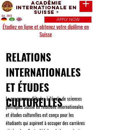
Académie
Internationale en
Suisse
®
Est. 2013
APPLY NOW
Étudiez en ligne et obtenez votre diplôme en
Suisse
RELATIONS
INTERNATIONALES
ET ÉTUDES
CULTURELLES
Le programme d'études à l'école de sciences
politiques Suisse en relations internationales
et études culturelles est conçu pour les
étudiants qui aspirent à occuper des carrières