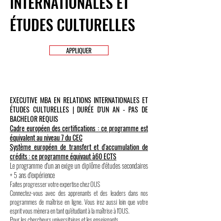
INTERNATIONALES ET
ÉTUDES CULTURELLES
APPLIQUER
EXECUTIVE MBA EN RELATIONS INTERNATIONALES ET
ÉTUDES CULTURELLES | DURÉE D'UN AN - PAS DE
BACHELOR REQUIS
Cadre européen des certifications : ce programme est
équivalent au niveau 7 du CEC
Système européen de transfert et d'accumulation de
crédits : ce programme équivaut à
60 ECTS
Le programme d'un an exige un diplôme d'études secondaires
+ 5 ans d'expérience
Faites progresser votre expertise chez OUS
Connectez-vous avec des apprenants et des leaders dans nos
programmes de maîtrise en ligne. Vous irez aussi loin que votre
esprit vous mènera en tant qu'étudiant à la maîtrise à l'OUS.
Pour les chercheurs universitaires et les enseignants