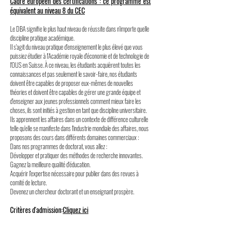
Cadre européen des certifications : ce programme est
équivalent au niveau 8 du CEC
Le DBA signifie le plus haut niveau de réussite dans n'importe quelle
discipline pratique académique.
Il s'agit du niveau pratique d'enseignement le plus élevé que vous
puissiez étudier à l'Académie royale d'économie et de technologie de
l'OUS en Suisse. À ce niveau, les étudiants acquièrent toutes les
connaissances et pas seulement le savoir-faire, nos étudiants
doivent être capables de proposer eux-mêmes de nouvelles
théories et doivent être capables de gérer une grande équipe et
d'enseigner aux jeunes professionnels comment mieux faire les
choses, ils sont initiés à gestion en tant que discipline universitaire.
Ils apprennent les affaires dans un contexte de différence culturelle
telle qu'elle se manifeste dans l'industrie mondiale des affaires, nous
proposons des cours dans différents domaines commerciaux :
Dans nos programmes de doctorat, vous allez :
Développer et pratiquer des méthodes de recherche innovantes.
Gagnez la meilleure qualité d'éducation.
Acquérir l'expertise nécessaire pour publier dans des revues à
comité de lecture.
Devenez un chercheur doctorant et un enseignant prospère.
Critères d'admission:
Cliquez ici