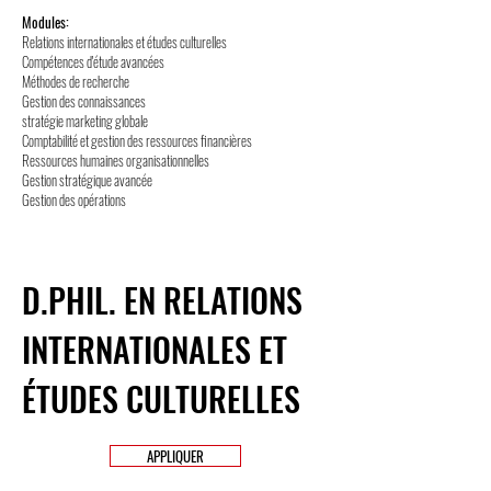
Modules:
​​Relations internationales et études culturelles
Compétences d'étude avancées
Méthodes de recherche
Gestion des connaissances
stratégie marketing globale
Comptabilité et gestion des ressources financières
Ressources humaines organisationnelles
Gestion stratégique avancée
Gestion des opérations
D.PHIL. EN RELATIONS
INTERNATIONALES ET
ÉTUDES CULTURELLES
APPLIQUER