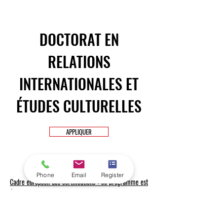
DOCTORAT EN
RELATIONS
INTERNATIONALES ET
ÉTUDES CULTURELLES
APPLIQUER
Phone
Email
Register
Cadre européen des certifications : ce programme est
équivalent au niveau 8 du CEC
Ce doctorat. est destiné aux universitaires qui souhaitent développer
des solutions durables et productives pour améliorer la qualité de vie
des gens. Vous acquerrez une compréhension approfondie de la