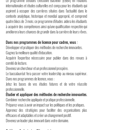
Le programme d'études Executive Bachelor (EBBA) en relations
internationales et études culturelles est conçu pour les étudiants qui
aspirent à occuper des carrières situées dans l'actualité dans le
contexte analytique, historique et mondial approprié, et comprend
quatre blocs de 3 mois; ce programme d'études aidera les étudiants
à acquérir des compétences ainsi qu'une qualification respectée qui
améliorera leurs chances de grandir dans la carrière de leurs rêves.
Dans nos programmes de licence pour cadres, vous :
Développer et pratiquer des méthodes de recherche innovantes.
Gagnez la meilleure qualité d'éducation.
Acquérir l'expertise nécessaire pour publier dans des revues à
comité de lecture.
Devenez un chercheur et un professionnel prospère.
Le baccalauréat fera passer votre leadership au niveau supérieur.
Dans nos programmes de licence, vous :
Jetez les bases de vos études futures et de votre réussite
professionnelle.
Étudier et appliquer des méthodes de recherche innovantes.
Combiner recherche appliquée et pratique professionnelle.
Préparez-vous à avoir un impact sur les politiques et les pratiques.
Apprenez des stratégies pour faciliter des organisations plus
efficaces et adaptables et créer un changement positif.
Devenez un leader plus innovant dans votre domaine.