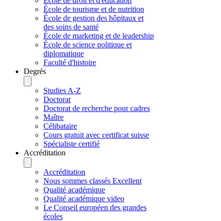
École de droit et d'éducation
École de tourisme et de nutrition
École de gestion des hôpitaux et
des soins de santé
École de marketing et de leadership
École de science politique et
diplomatique
Faculté d'histoire
Degrés
Studies A-Z
Doctorat
Doctorat de recherche pour cadres
Maître
Célibataire
Cours gratuit avec certificat suisse
Spécialiste certifié
Accréditation
Accréditation
Nous sommes classés Excellent
Qualité académique
Qualité académique video
Le Conseil européen des grandes
écoles