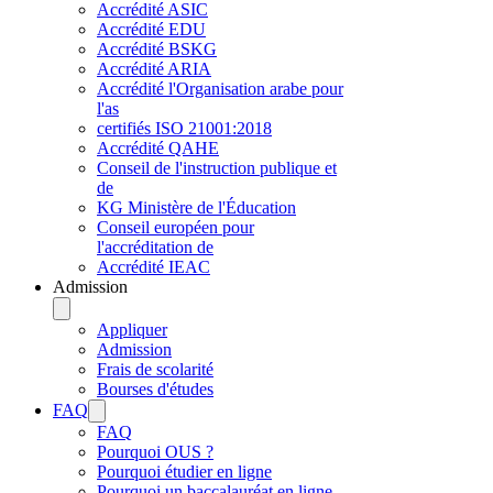
Accrédité ASIC
Accrédité EDU
Accrédité BSKG
Accrédité ARIA
Accrédité l'Organisation arabe pour
l'as
certifiés ISO 21001:2018
Accrédité QAHE
Conseil de l'instruction publique et
de
KG ​Ministère de l'Éducation
Conseil européen pour
l'accréditation de
Accrédité IEAC
Admission
Appliquer
Admission
Frais de scolarité
Bourses d'études
FAQ
FAQ
Pourquoi OUS ?
Pourquoi étudier en ligne
Pourquoi un baccalauréat en ligne