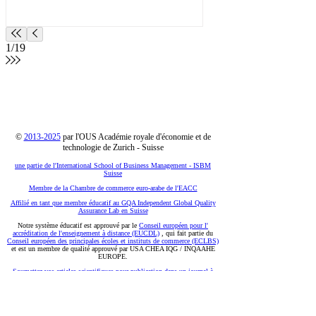
THE 2026
fait progresser la
recherche sur l'IA
responsable avec une
1
/
19
publication sur le
SSRN
©
2013-2025
par l'OUS Académie royale d'économie et de
technologie de Zurich - Suisse
une partie de l'International School of Business Management - ISBM
Suisse
Membre de la Chambre de commerce euro-arabe de l'EACC
Affilié en tant que membre éducatif au GQA Independent Global Quality
Assurance Lab
en Suisse
Notre système éducatif est approuvé par le
Conseil européen pour l'
accréditation de l'enseignement à distance (EUCDL)
, qui fait partie du
Conseil européen des principales écoles et instituts de commerce (ECLBS)
et est un membre de qualité approuvé par USA CHEA IQG / INQAAHE
EUROPE.
Soumettez vos articles scientifiques pour publication dans un journal à
comité de lecture : Unveiling Seven Continents Yearbook Journal « U7Y
Journal » (www.U7Y.com) ISSN : 3042-4399 (enregistré par la
Bibliothèque nationale suisse)
SII Swiss International Institute à Dubaï, Émirats Arabes Unis