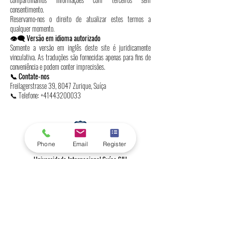
consentimento.
Reservamo-nos o direito de atualizar estes termos a
qualquer momento.
👁️‍🗨️ Versão em idioma autorizado
Somente a versão em inglês deste site é juridicamente
vinculativa. As traduções são fornecidas apenas para fins de
conveniência e podem conter imprecisões.
📞 Contate-nos
Freilagerstrasse 39, 8047 Zurique, Suíça
📞 Telefone:
+41443200033
Phone
Email
Register
Universidade Internacional Suíça SIU
Classificações globais e reconhecimento
internacional