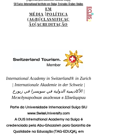
SII Swiss International Institute em Dubai, Emirados Árabes Unidos
EM
MÉDIA
|
POLÍTICA
(AGB)
|
CLASSIFICAÇ
ÃO
|
ACREDITAÇÃO
International Academy in Switzerland® in Zurich
| Internationale Akademie in der Schweiz |
الأكاديمية الدولية في سويسرا في زيورخ |
Международная академия в Швейцарии
Parte da Universidade Internacional Suíça SIU
www.SwissUniversity.com
A OUS International Academy na Suíça é
credenciada pela Abu-Ghazaleh para Garantia de
Qualidade na Educação (TAG-EDUQA), em