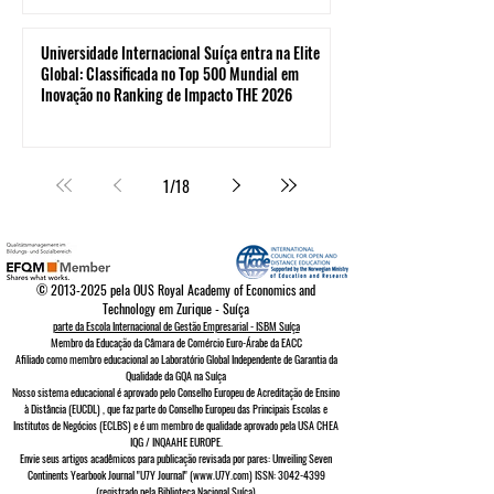
Universidade Internacional Suíça entra na Elite
Global: Classificada no Top 500 Mundial em
Inovação no Ranking de Impacto THE 2026
1
/
18
©
2013-2025
pela OUS Royal Academy of Economics and
Technology em Zurique - Suíça
parte da Escola Internacional de Gestão Empresarial - ISBM Suíça
Membro da Educação da Câmara de Comércio Euro-Árabe da EACC
Afiliado como membro educacional ao Laboratório Global Independente de Garantia da
Qualidade da GQA
na Suíça
Nosso sistema educacional é aprovado pelo
Conselho Europeu de
Acreditação de Ensino
à Distância (EUCDL)
, que faz parte do
Conselho Europeu das Principais Escolas e
Institutos de Negócios (ECLBS)
e é um membro de qualidade aprovado pela USA CHEA
IQG / INQAAHE EUROPE.
Envie seus artigos acadêmicos para publicação revisada por pares: Unveiling Seven
Continents Yearbook Journal "U7Y Journal" (www.U7Y.com) ISSN: 3042-4399
(registrado pela Biblioteca Nacional Suíça)