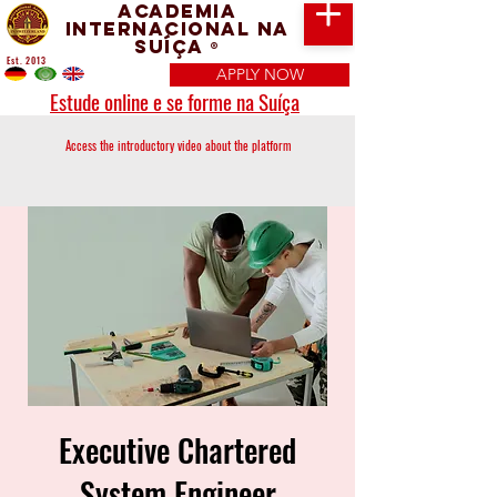
Academia
Internacional na
Suíça
®
Est. 2013
APPLY NOW
Estude online e se forme na Suíça
Access the introductory video about the platform
Executive Chartered
System Engineer