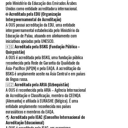
pelo Ministério da Educação dos Emirados Árabes
Unidos como entidade acreditadora internacional.
🌐 Acreditada pela EDU (Organização
Intergovernamental de Acreditação)
A OUS possui acreditação da EDU, uma entidade
intergovernamental estabelecida pelo Ministério da
Educação de Palau, atuando em alinhamento com
iniciativas apoiadas pela UNESCO.
🇰🇬 Acreditada pela BSKG (Fundação Pública –
Quirguistão)
A OUS é acreditada pela BSKG, uma fundação pública
reconhecida pela Rede de Garantia da Qualidade da
Ásia-Pacífico (APQN) e pela EAQA. A acreditação da
BSKG é amplamente aceite na Ásia Central e em países
de língua russa.
🇺🇿 Acreditada pela ARIA (Uzbequistão)
A OUS é reconhecida pela ARIA – Agência Internacional
de Acreditação e Classificação, membro da CEENQA
(Alemanha) e afiliada à EURASHE (Bélgica). É uma
entidade amplamente reconhecida nos países
eurasiáticos e membros da EAQA.
🌎 Acreditada pelo IEAC (Conselho Internacional de
Acreditação Educacional)
A OUS é acreditada pelo IEAC, um organismo