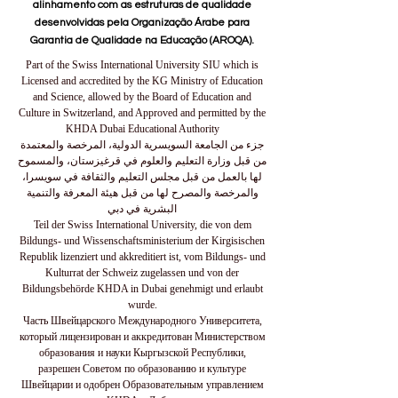
alinhamento com as estruturas de qualidade
desenvolvidas pela Organização Árabe para
Garantia de Qualidade na Educação (AROQA).
Part of the Swiss International University SIU which is
Licensed and accredited by the KG Ministry of Education
and Science, allowed by the Board of Education and
Culture in Switzerland, and Approved and permitted by the
KHDA Dubai Educational Authority
جزء من الجامعة السويسرية الدولية، المرخصة والمعتمدة
من قبل وزارة التعليم والعلوم في قرغيزستان، والمسموح
لها بالعمل من قبل مجلس التعليم والثقافة في سويسرا،
والمرخصة والمصرح لها من قبل هيئة المعرفة والتنمية
البشرية في دبي
Teil der Swiss International University, die von dem
Bildungs- und Wissenschaftsministerium der Kirgisischen
Republik lizenziert und akkreditiert ist, vom Bildungs- und
Kulturrat der Schweiz zugelassen und von der
Bildungsbehörde KHDA in Dubai genehmigt und erlaubt
wurde.
Часть Швейцарского Международного Университета,
который лицензирован и аккредитован Министерством
образования и науки Кыргызской Республики,
разрешен Советом по образованию и культуре
Швейцарии и одобрен Образовательным управлением