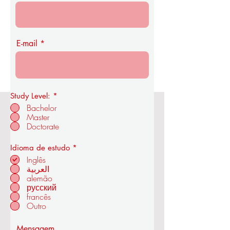
E-mail
Study Level:
*
Bachelor
Master
Academia Real de Economia e
Doctorate
Tecnologia OUS
O
Idioma de estudo
*
b
Inglês
r
العربية
i
alemão
em ZÜRIQUE - SUÍÇA
g
a
русский
t
francês
ó
Outro
r
i
o
Mensagem