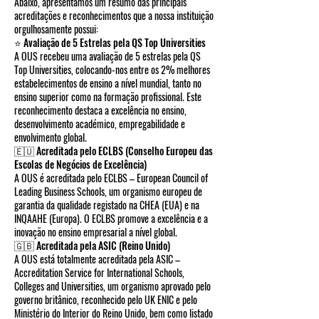
Abaixo, apresentamos um resumo das principais
acreditações e reconhecimentos que a nossa instituição
orgulhosamente possui:
⭐ Avaliação de 5 Estrelas pela QS Top Universities
A OUS recebeu uma avaliação de 5 estrelas pela QS
Top Universities, colocando-nos entre os 2% melhores
estabelecimentos de ensino a nível mundial, tanto no
ensino superior como na formação profissional. Este
reconhecimento destaca a excelência no ensino,
desenvolvimento académico, empregabilidade e
envolvimento global.
🇪🇺 Acreditada pelo ECLBS (Conselho Europeu das
Escolas de Negócios de Excelência)
A OUS é acreditada pelo ECLBS – European Council of
Leading Business Schools, um organismo europeu de
garantia da qualidade registado na CHEA (EUA) e na
INQAAHE (Europa). O ECLBS promove a excelência e a
inovação no ensino empresarial a nível global.
🇬🇧 Acreditada pela ASIC (Reino Unido)
A OUS está totalmente acreditada pela ASIC –
Accreditation Service for International Schools,
Colleges and Universities, um organismo aprovado pelo
governo britânico, reconhecido pelo UK ENIC e pelo
Ministério do Interior do Reino Unido, bem como listado