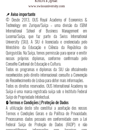
KHDA в Дубае.
www.swissuniversity.com
📌 Aviso importante
© Desde 2013, OUS Royal Academy of Economics &
Technology em Zurique/Suíça – uma divisão da ISBM
International School of Business Management em
Lucerna/Suíça, que faz parte da Swiss International
University (SIU). A SIU é licenciada e credenciada pelo
Ministério da Educação e Ciência da República do
Quirguistão. Na Suíça, temos permissão para operar e emitir
nossos próprios diplomas, conforme confirmado pelo
Conselho Cantonal de Educação e Cultura.
Todos os programas e diplomas da SIU são oficialmente
reconhecidos pelo direito internacional; consulte a Convenção
de Reconhecimento de Lisboa para obter mais informações.
Todos os direitos reservados. OUS International Academy na
Suíça é uma marca registrada suíça sob o Instituto Federal
Suíço de Propriedade Intelectual.
🔒 Termos e Condições | Proteção de Dados
A utilização deste site constitui a aceitação dos nossos
Termos e Condições Gerais e da Política de Privacidade.
Processamos dados pessoais em conformidade com a Lei
Federal Suíça de Proteção de Dados (FADP) e não
compartilhamos informações com terceiros sem