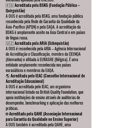
🇰🇬 Acreditada pela BSKG (Fundação Pública –
Quirguistão)
A OUS é acreditada pela BSKG, uma fundação pública
reconhecida pela Rede de Garantia da Qualidade da
Ásia-Pacífico (APQN) e pela EAQA. A acreditação da
BSKG é amplamente aceite na Ásia Central e em países
de língua russa.
🇺🇿 Acreditada pela ARIA (Uzbequistão)
A OUS é reconhecida pela ARIA – Agência Internacional
de Acreditação e Classificação, membro da CEENQA
(Alemanha) e afiliada à EURASHE (Bélgica). É uma
entidade amplamente reconhecida nos países
eurasiáticos e membros da EAQA.
🌎 Acreditada pelo IEAC (Conselho Internacional de
Acreditação Educacional)
A OUS é acreditada pelo IEAC, um organismo
internacional listado na British Quality Foundation, que
apoia instituições de ensino através de auditorias de
desempenho, benchmarking e aplicação das melhores
práticas.
🌐 Acreditada pela QAHE (Associação Internacional
para Garantia da Qualidade no Ensino Superior)
A OUS também é acreditada pela QAHE, uma