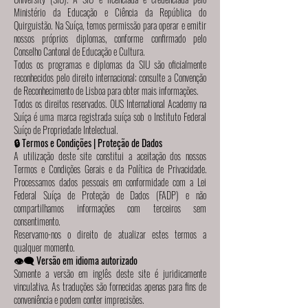
Ministério da Educação e Ciência da República do
Quirguistão. Na Suíça, temos permissão para operar e emitir
nossos próprios diplomas, conforme confirmado pelo
Conselho Cantonal de Educação e Cultura.
Todos os programas e diplomas da SIU são oficialmente
reconhecidos pelo direito internacional; consulte a Convenção
de Reconhecimento de Lisboa para obter mais informações.
Todos os direitos reservados. OUS International Academy na
Suíça é uma marca registrada suíça sob o Instituto Federal
Suíço de Propriedade Intelectual.
🔒 Termos e Condições | Proteção de Dados
A utilização deste site constitui a aceitação dos nossos
Termos e Condições Gerais e da Política de Privacidade.
Processamos dados pessoais em conformidade com a Lei
Federal Suíça de Proteção de Dados (FADP) e não
compartilhamos informações com terceiros sem
consentimento.
Reservamo-nos o direito de atualizar estes termos a
qualquer momento.
👁️‍🗨️ Versão em idioma autorizado
Somente a versão em inglês deste site é juridicamente
vinculativa. As traduções são fornecidas apenas para fins de
conveniência e podem conter imprecisões.