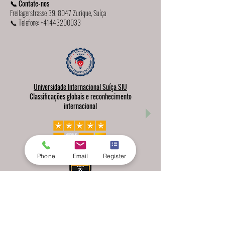
📞 Contate-nos
Freilagerstrasse 39, 8047 Zurique, Suíça
📞 Telefone:
+41443200033
Universidade Internacional Suíça SIU
Classificações globais e reconhecimento
internacional
Phone
Email
Register
Your future can start in one click.
Explore thousands of study programs