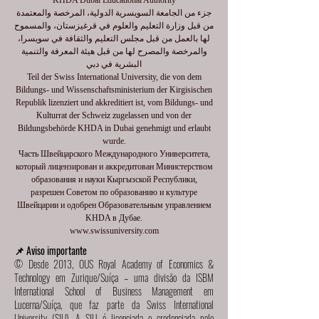
KHDA Dubai Educational Authority
جزء من الجامعة السويسرية الدولية، المرخصة والمعتمدة
من قبل وزارة التعليم والعلوم في قرغيزستان، والمسموح
لها بالعمل من قبل مجلس التعليم والثقافة في سويسرا،
والمرخصة والمصرح لها من قبل هيئة المعرفة والتنمية
البشرية في دبي
Teil der Swiss International University, die von dem
Bildungs- und Wissenschaftsministerium der Kirgisischen
Republik lizenziert und akkreditiert ist, vom Bildungs- und
Kulturrat der Schweiz zugelassen und von der
Bildungsbehörde KHDA in Dubai genehmigt und erlaubt
wurde.
Часть Швейцарского Международного Университета,
который лицензирован и аккредитован Министерством
образования и науки Кыргызской Республики,
разрешен Советом по образованию и культуре
Швейцарии и одобрен Образовательным управлением
KHDA в Дубае.
www.swissuniversity.com
📌 Aviso importante
© Desde 2013, OUS Royal Academy of Economics &
Technology em Zurique/Suíça – uma divisão da ISBM
International School of Business Management em
Lucerna/Suíça, que faz parte da Swiss International
University (SIU). A SIU é licenciada e credenciada pelo