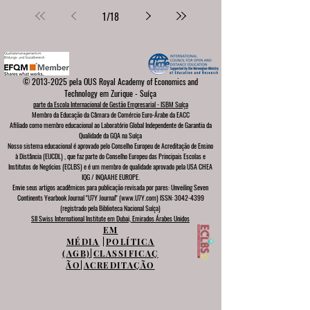
1
/
18
©
2013-2025
pela OUS Royal Academy of Economics and
Technology em Zurique - Suíça
parte da Escola Internacional de Gestão Empresarial - ISBM Suíça
Membro da Educação da Câmara de Comércio Euro-Árabe da EACC
Afiliado como membro educacional ao Laboratório Global Independente de Garantia da
Qualidade da GQA
na Suíça
Nosso sistema educacional é aprovado pelo
Conselho Europeu de
Acreditação de Ensino
à Distância (EUCDL)
, que faz parte do
Conselho Europeu das Principais Escolas e
Institutos de Negócios (ECLBS)
e é um membro de qualidade aprovado pela USA CHEA
IQG / INQAAHE EUROPE.
Envie seus artigos acadêmicos para publicação revisada por pares: Unveiling Seven
Continents Yearbook Journal "U7Y Journal" (www.U7Y.com) ISSN: 3042-4399
(registrado pela Biblioteca Nacional Suíça)
SII Swiss International Institute em Dubai, Emirados Árabes Unidos
EM
MÉDIA
|
POLÍTICA
(AGB)
|
CLASSIFICAÇ
ÃO
|
ACREDITAÇÃO