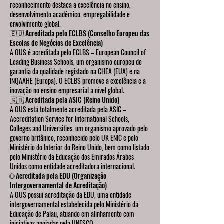
reconhecimento destaca a excelência no ensino,
desenvolvimento académico, empregabilidade e
envolvimento global.
🇪🇺 Acreditada pelo ECLBS (Conselho Europeu das
Escolas de Negócios de Excelência)
A OUS é acreditada pelo ECLBS – European Council of
Leading Business Schools, um organismo europeu de
garantia da qualidade registado na CHEA (EUA) e na
INQAAHE (Europa). O ECLBS promove a excelência e a
inovação no ensino empresarial a nível global.
🇬🇧 Acreditada pela ASIC (Reino Unido)
A OUS está totalmente acreditada pela ASIC –
Accreditation Service for International Schools,
Colleges and Universities, um organismo aprovado pelo
governo britânico, reconhecido pelo UK ENIC e pelo
Ministério do Interior do Reino Unido, bem como listado
pelo Ministério da Educação dos Emirados Árabes
Unidos como entidade acreditadora internacional.
🌐 Acreditada pela EDU (Organização
Intergovernamental de Acreditação)
A OUS possui acreditação da EDU, uma entidade
intergovernamental estabelecida pelo Ministério da
Educação de Palau, atuando em alinhamento com
iniciativas apoiadas pela UNESCO.