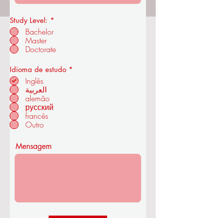
Study Level:
*
Bachelor
Master
Academia Real de Economia e
Doctorate
Tecnologia OUS
O
Idioma de estudo
*
b
Inglês
r
العربية
i
alemão
em ZÜRIQUE - SUÍÇA
g
a
русский
t
francês
ó
Outro
r
i
o
Mensagem